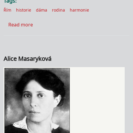
Tags
Řím
historie
dáma
rodina
harmonie
about Římské ženy
Read more
Alice Masaryková