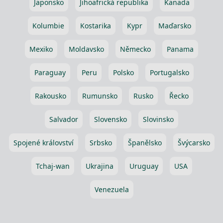
Japonsko
Jihoafrická republika
Kanada
Kolumbie
Kostarika
Kypr
Maďarsko
Mexiko
Moldavsko
Německo
Panama
Paraguay
Peru
Polsko
Portugalsko
Rakousko
Rumunsko
Rusko
Řecko
Salvador
Slovensko
Slovinsko
Spojené království
Srbsko
Španělsko
Švýcarsko
Tchaj-wan
Ukrajina
Uruguay
USA
Venezuela