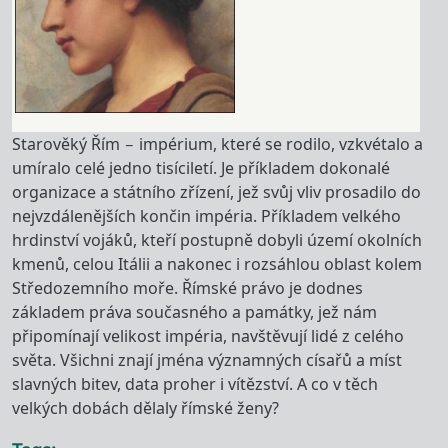
Starověký Řím – impérium, které se rodilo, vzkvétalo a
umíralo celé jedno tisíciletí. Je příkladem dokonalé
organizace a státního zřízení, jež svůj vliv prosadilo do
nejvzdálenějších končin impéria. Příkladem velkého
hrdinství vojáků, kteří postupně dobyli území okolních
kmenů, celou Itálii a nakonec i rozsáhlou oblast kolem
Středozemního moře. Římské právo je dodnes
základem práva současného a památky, jež nám
připomínají velikost impéria, navštěvují lidé z celého
světa. Všichni znají jména významných císařů a míst
slavných bitev, data proher i vítězství. A co v těch
velkých dobách dělaly římské ženy?