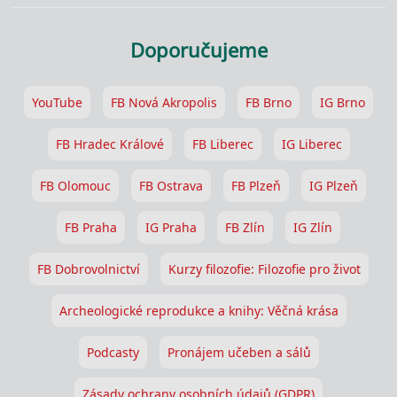
Doporučujeme
YouTube
FB Nová Akropolis
FB Brno
IG Brno
FB Hradec Králové
FB Liberec
IG Liberec
FB Olomouc
FB Ostrava
FB Plzeň
IG Plzeň
FB Praha
IG Praha
FB Zlín
IG Zlín
FB Dobrovolnictví
Kurzy filozofie: Filozofie pro život
Archeologické reprodukce a knihy: Věčná krása
Podcasty
Pronájem učeben a sálů
Zásady ochrany osobních údajů (GDPR)