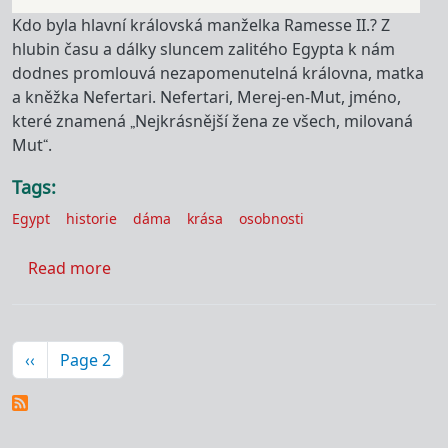
Kdo byla hlavní královská manželka Ramesse II.? Z
hlubin času a dálky sluncem zalitého Egypta k nám
dodnes promlouvá nezapomenutelná královna, matka
a kněžka Nefertari. Nefertari, Merej-en-Mut, jméno,
které znamená „Nejkrásnější žena ze všech, milovaná
Mut“.
Tags
Egypt
historie
dáma
krása
osobnosti
about Nefertari: velká královská manželka
Read more
Pagination
Předchozí stránka
‹‹
Page 2