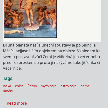
Druhá planeta naší sluneční soustavy je po Slunci a
Měsíci nejjasnějším objektem na obloze. Vzhledem ke
svému postavení vůči Zemi je viditelná jen večer nebo
před rozbřeskem, a proto ji nazýváme také Jitřenka či
Večernice.
Tags
láska
krása
Řecko
mytologie
astrologie
dáma
umění
about Symbolismus planety Venuše
Read more