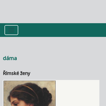
Přejít k hlavnímu obsahu
dáma
Římské ženy