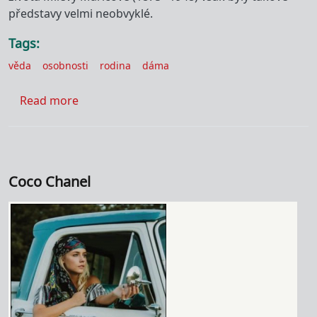
představy velmi neobvyklé.
Tags
věda
osobnosti
rodina
dáma
about Mileva Marićová-Einsteinová
Read more
Coco Chanel