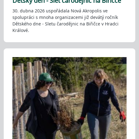
Dětský den - Slet čarodějnic na Biřičce
30. dubna 2026 uspořádala Nová Akropolis ve
spolupráci s mnoha organizacemi již devátý ročník
Dětského dne - Sletu čarodějnic na Biřičce v Hradci
Králové.