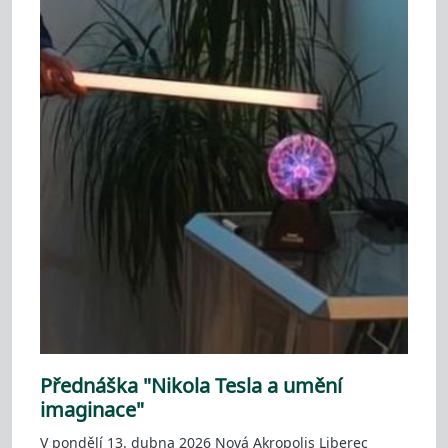
Přednáška "Nikola Tesla a umění
imaginace"
V pondělí 13. dubna 2026 Nová Akropolis Liberec