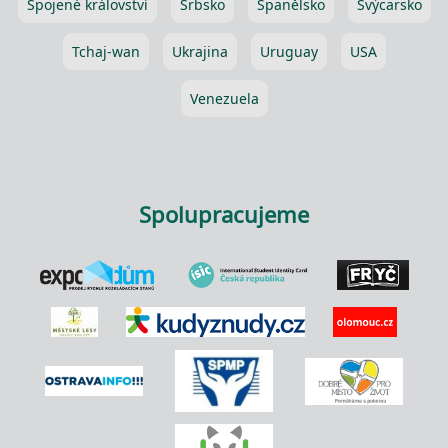
Spojené království
Srbsko
Španělsko
Švýcarsko
Tchaj-wan
Ukrajina
Uruguay
USA
Venezuela
Spolupracujeme