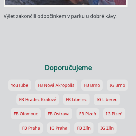
Výlet zakončili odpočinkem v parku u dobré kávy.
Doporučujeme
YouTube
FB Nová Akropolis
FB Brno
IG Brno
FB Hradec Králové
FB Liberec
IG Liberec
FB Olomouc
FB Ostrava
FB Plzeň
IG Plzeň
FB Praha
IG Praha
FB Zlín
IG Zlín