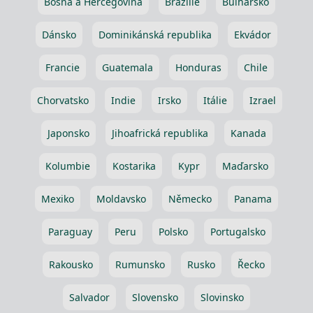
Bosna a Hercegovina
Brazílie
Bulharsko
Dánsko
Dominikánská republika
Ekvádor
Francie
Guatemala
Honduras
Chile
Chorvatsko
Indie
Irsko
Itálie
Izrael
Japonsko
Jihoafrická republika
Kanada
Kolumbie
Kostarika
Kypr
Maďarsko
Mexiko
Moldavsko
Německo
Panama
Paraguay
Peru
Polsko
Portugalsko
Rakousko
Rumunsko
Rusko
Řecko
Salvador
Slovensko
Slovinsko