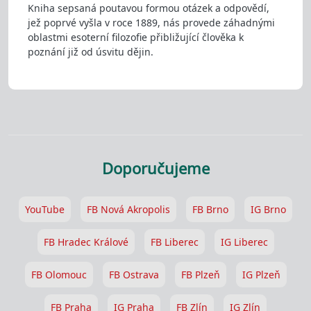
Kniha sepsaná poutavou formou otázek a odpovědí,
jež poprvé vyšla v roce 1889, nás provede záhadnými
oblastmi esoterní filozofie přibližující člověka k
poznání již od úsvitu dějin.
Doporučujeme
YouTube
FB Nová Akropolis
FB Brno
IG Brno
FB Hradec Králové
FB Liberec
IG Liberec
FB Olomouc
FB Ostrava
FB Plzeň
IG Plzeň
FB Praha
IG Praha
FB Zlín
IG Zlín