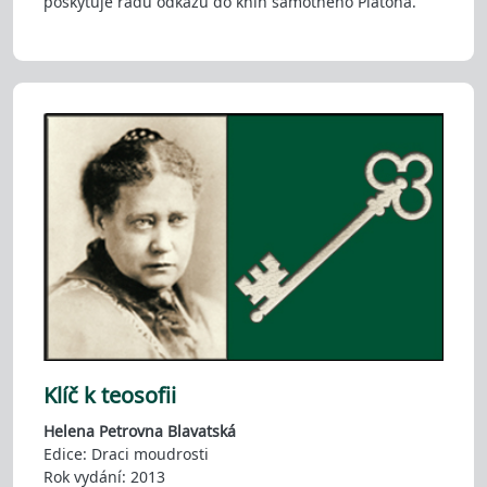
poskytuje řadu odkazů do knih samotného Platona.
Klíč k teosofii
Helena Petrovna Blavatská
Edice: Draci moudrosti
Rok vydání: 2013