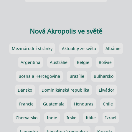
Nová Akropolis ve světě
Mezinárodní stránky
Aktuality ze světa
Albánie
Argentina
Austrálie
Belgie
Bolívie
Bosna a Hercegovina
Brazílie
Bulharsko
Dánsko
Dominikánská republika
Ekvádor
Francie
Guatemala
Honduras
Chile
Chorvatsko
Indie
Irsko
Itálie
Izrael
Japonsko
Jihoafrická republika
Kanada