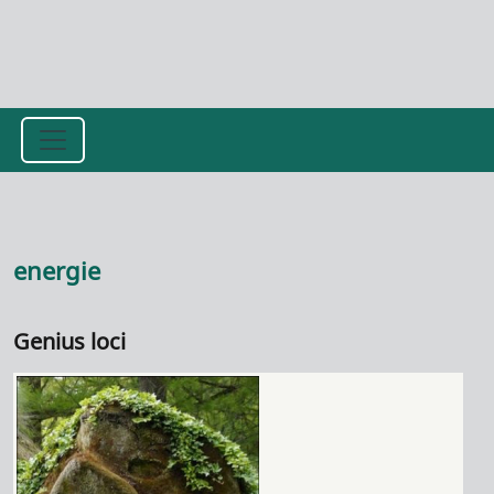
Přejít k hlavnímu obsahu
energie
Genius loci