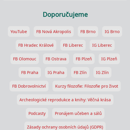
Doporučujeme
YouTube
FB Nová Akropolis
FB Brno
IG Brno
FB Hradec Králové
FB Liberec
IG Liberec
FB Olomouc
FB Ostrava
FB Plzeň
IG Plzeň
FB Praha
IG Praha
FB Zlín
IG Zlín
FB Dobrovolnictví
Kurzy filozofie: Filozofie pro život
Archeologické reprodukce a knihy: Věčná krása
Podcasty
Pronájem učeben a sálů
Zásady ochrany osobních údajů (GDPR)