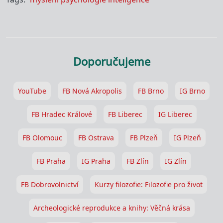
Doporučujeme
YouTube
FB Nová Akropolis
FB Brno
IG Brno
FB Hradec Králové
FB Liberec
IG Liberec
FB Olomouc
FB Ostrava
FB Plzeň
IG Plzeň
FB Praha
IG Praha
FB Zlín
IG Zlín
FB Dobrovolnictví
Kurzy filozofie: Filozofie pro život
Archeologické reprodukce a knihy: Věčná krása