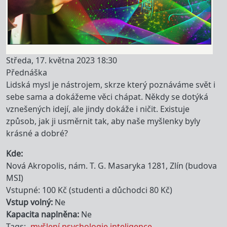
Středa, 17. května 2023 18:30
Přednáška
Lidská mysl je nástrojem, skrze který poznáváme svět i
sebe sama a dokážeme věci chápat. Někdy se dotýká
vznešených idejí, ale jindy dokáže i ničit. Existuje
způsob, jak ji usměrnit tak, aby naše myšlenky byly
krásné a dobré?
Kde
Nová Akropolis, nám. T. G. Masaryka 1281, Zlín (budova
MSI)
Vstupné: 100 Kč (studenti a důchodci 80 Kč)
Vstup volný
Ne
Kapacita naplněna
Ne
Tags
myšlení
psychologie
inteligence