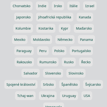
Chorvatsko
Indie
Irsko
Itálie
Izrael
Japonsko
Jihoafrická republika
Kanada
Kolumbie
Kostarika
Kypr
Maďarsko
Mexiko
Moldavsko
Německo
Panama
Paraguay
Peru
Polsko
Portugalsko
Rakousko
Rumunsko
Rusko
Řecko
Salvador
Slovensko
Slovinsko
Spojené království
Srbsko
Španělsko
Švýcarsko
Tchaj-wan
Ukrajina
Uruguay
USA
Venezuela