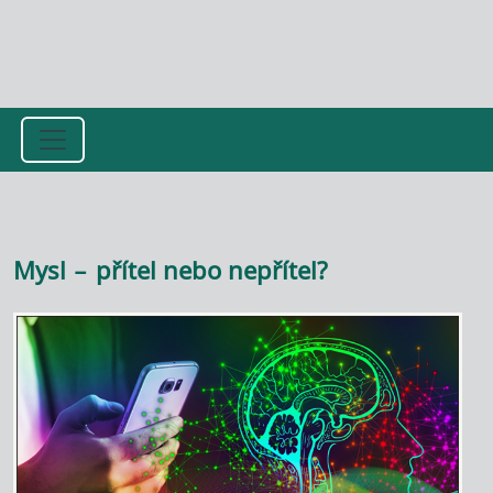
Přejít k hlavnímu obsahu
Mysl – přítel nebo nepřítel?