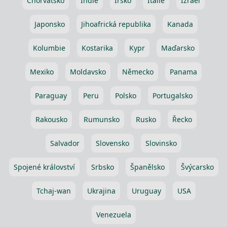
Chorvatsko
Indie
Irsko
Itálie
Izrael
Japonsko
Jihoafrická republika
Kanada
Kolumbie
Kostarika
Kypr
Maďarsko
Mexiko
Moldavsko
Německo
Panama
Paraguay
Peru
Polsko
Portugalsko
Rakousko
Rumunsko
Rusko
Řecko
Salvador
Slovensko
Slovinsko
Spojené království
Srbsko
Španělsko
Švýcarsko
Tchaj-wan
Ukrajina
Uruguay
USA
Venezuela