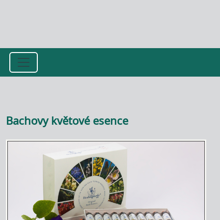
Přejít k hlavnímu obsahu
Bachovy květové esence