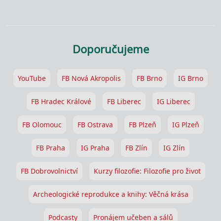
Doporučujeme
YouTube
FB Nová Akropolis
FB Brno
IG Brno
FB Hradec Králové
FB Liberec
IG Liberec
FB Olomouc
FB Ostrava
FB Plzeň
IG Plzeň
FB Praha
IG Praha
FB Zlín
IG Zlín
FB Dobrovolnictví
Kurzy filozofie: Filozofie pro život
Archeologické reprodukce a knihy: Věčná krása
Podcasty
Pronájem učeben a sálů