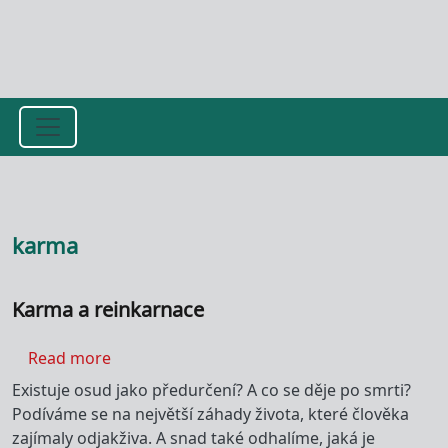
Přejít k hlavnímu obsahu
karma
Karma a reinkarnace
about Karma a reinkarnace
Read more
Existuje osud jako předurčení? A co se děje po smrti?
Podíváme se na největší záhady života, které člověka
zajímaly odjakživa. A snad také odhalíme, jaká je