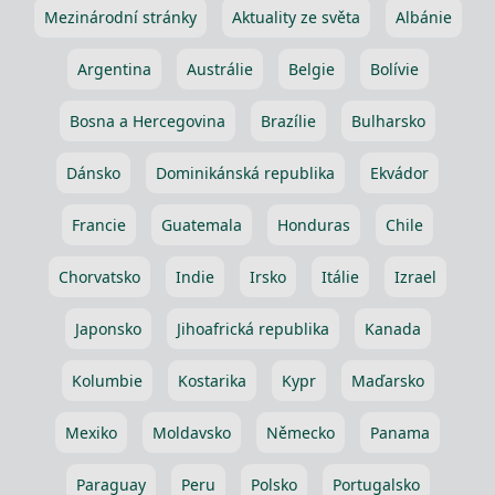
Mezinárodní stránky
Aktuality ze světa
Albánie
Argentina
Austrálie
Belgie
Bolívie
Bosna a Hercegovina
Brazílie
Bulharsko
Dánsko
Dominikánská republika
Ekvádor
Francie
Guatemala
Honduras
Chile
Chorvatsko
Indie
Irsko
Itálie
Izrael
Japonsko
Jihoafrická republika
Kanada
Kolumbie
Kostarika
Kypr
Maďarsko
Mexiko
Moldavsko
Německo
Panama
Paraguay
Peru
Polsko
Portugalsko