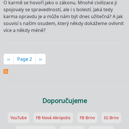
O karmě se hovoří jako o zákonu. Mnohé civilizace ji
spojovaly se spravedlností, ale i s bolestí. Jaká tedy
karma opravdu je a může nám být dnes užitečná? A jak
souvisí s naším osudem, který někdy dokážeme ovlivnit
více a někdy méně?
Pagination
Předchozí stránka
Následující stránka
‹‹
Page 2
››
Doporučujeme
YouTube
FB Nová Akropolis
FB Brno
IG Brno