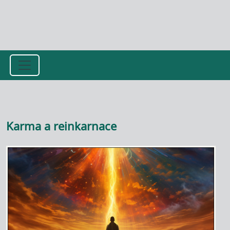
Přejít k hlavnímu obsahu
Karma a reinkarnace