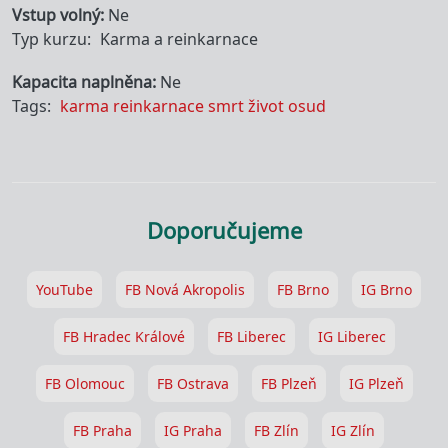
Vstup volný
Ne
Typ kurzu
Karma a reinkarnace
Kapacita naplněna
Ne
Tags
karma
reinkarnace
smrt
život
osud
Doporučujeme
YouTube
FB Nová Akropolis
FB Brno
IG Brno
FB Hradec Králové
FB Liberec
IG Liberec
FB Olomouc
FB Ostrava
FB Plzeň
IG Plzeň
FB Praha
IG Praha
FB Zlín
IG Zlín