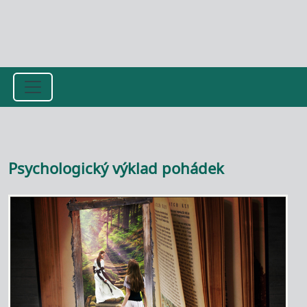
Přejít k hlavnímu obsahu
Psychologický výklad pohádek