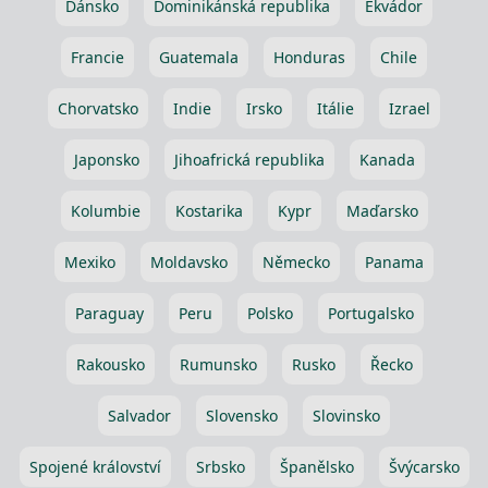
Dánsko
Dominikánská republika
Ekvádor
Francie
Guatemala
Honduras
Chile
Chorvatsko
Indie
Irsko
Itálie
Izrael
Japonsko
Jihoafrická republika
Kanada
Kolumbie
Kostarika
Kypr
Maďarsko
Mexiko
Moldavsko
Německo
Panama
Paraguay
Peru
Polsko
Portugalsko
Rakousko
Rumunsko
Rusko
Řecko
Salvador
Slovensko
Slovinsko
Spojené království
Srbsko
Španělsko
Švýcarsko