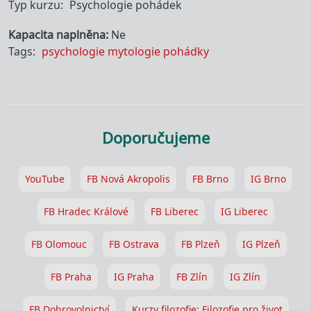
Typ kurzu
Psychologie pohádek
Kapacita naplněna
Ne
Tags
psychologie
mytologie
pohádky
Doporučujeme
YouTube
FB Nová Akropolis
FB Brno
IG Brno
FB Hradec Králové
FB Liberec
IG Liberec
FB Olomouc
FB Ostrava
FB Plzeň
IG Plzeň
FB Praha
IG Praha
FB Zlín
IG Zlín
FB Dobrovolnictví
Kurzy filozofie: Filozofie pro život