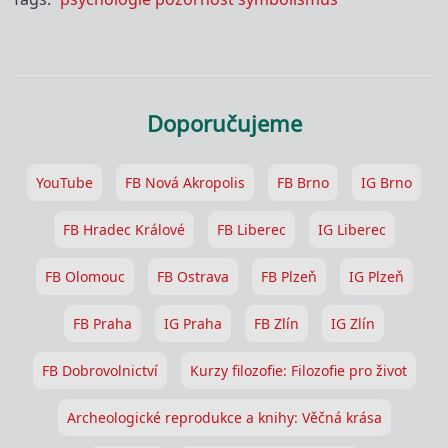
Doporučujeme
YouTube
FB Nová Akropolis
FB Brno
IG Brno
FB Hradec Králové
FB Liberec
IG Liberec
FB Olomouc
FB Ostrava
FB Plzeň
IG Plzeň
FB Praha
IG Praha
FB Zlín
IG Zlín
FB Dobrovolnictví
Kurzy filozofie: Filozofie pro život
Archeologické reprodukce a knihy: Věčná krása