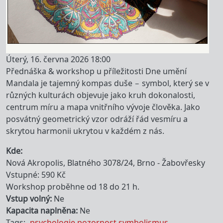
Úterý, 16. června 2026 18:00
Přednáška & workshop u příležitosti Dne umění
Mandala je tajemný kompas duše – symbol, který se v
různých kulturách objevuje jako kruh dokonalosti,
centrum míru a mapa vnitřního vývoje člověka. Jako
posvátný geometrický vzor odráží řád vesmíru a
skrytou harmonii ukrytou v každém z nás.
Kde
Nová Akropolis, Blatného 3078/24, Brno - Žabovřesky
Vstupné: 590 Kč
Workshop proběhne od 18 do 21 h.
Vstup volný
Ne
Kapacita naplněna
Ne
Tags
psychologie
pozornost
symbolismus