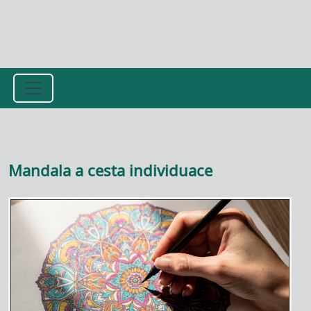
Přejít k hlavnímu obsahu
Mandala a cesta individuace