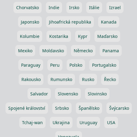
Chorvatsko
Indie
Irsko
Itálie
Izrael
Japonsko
Jihoafrická republika
Kanada
Kolumbie
Kostarika
Kypr
Maďarsko
Mexiko
Moldavsko
Německo
Panama
Paraguay
Peru
Polsko
Portugalsko
Rakousko
Rumunsko
Rusko
Řecko
Salvador
Slovensko
Slovinsko
Spojené království
Srbsko
Španělsko
Švýcarsko
Tchaj-wan
Ukrajina
Uruguay
USA
Venezuela