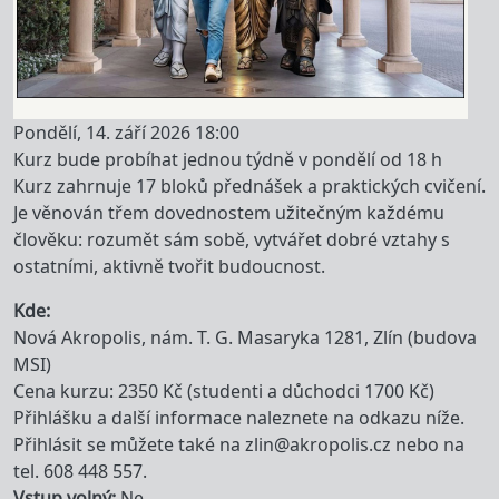
Pondělí, 14. září 2026 18:00
Kurz bude probíhat jednou týdně v pondělí od 18 h
Kurz zahrnuje 17 bloků přednášek a praktických cvičení.
Je věnován třem dovednostem užitečným každému
člověku: rozumět sám sobě, vytvářet dobré vztahy s
ostatními, aktivně tvořit budoucnost.
Kde
Nová Akropolis, nám. T. G. Masaryka 1281, Zlín (budova
MSI)
Cena kurzu: 2350 Kč (studenti a důchodci 1700 Kč)
Přihlášku a další informace naleznete na odkazu níže.
Přihlásit se můžete také na zlin@akropolis.cz nebo na
tel. 608 448 557.
Vstup volný
Ne