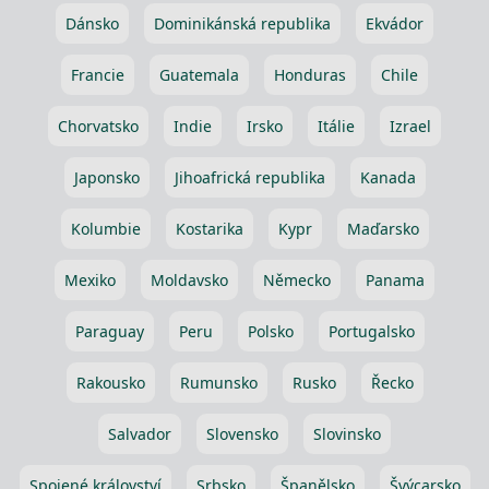
Dánsko
Dominikánská republika
Ekvádor
Francie
Guatemala
Honduras
Chile
Chorvatsko
Indie
Irsko
Itálie
Izrael
Japonsko
Jihoafrická republika
Kanada
Kolumbie
Kostarika
Kypr
Maďarsko
Mexiko
Moldavsko
Německo
Panama
Paraguay
Peru
Polsko
Portugalsko
Rakousko
Rumunsko
Rusko
Řecko
Salvador
Slovensko
Slovinsko
Spojené království
Srbsko
Španělsko
Švýcarsko