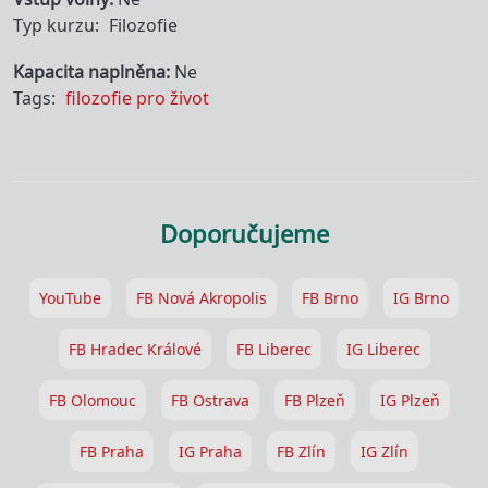
Typ kurzu
Filozofie
Kapacita naplněna
Ne
Tags
filozofie pro život
Doporučujeme
YouTube
FB Nová Akropolis
FB Brno
IG Brno
FB Hradec Králové
FB Liberec
IG Liberec
FB Olomouc
FB Ostrava
FB Plzeň
IG Plzeň
FB Praha
IG Praha
FB Zlín
IG Zlín