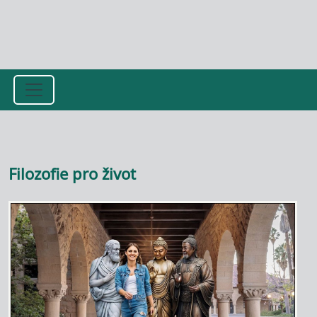
Přejít k hlavnímu obsahu
Filozofie pro život