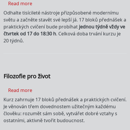
about Studijní program: Filozofie pro život
Read more
Odhalte tisícileté nástroje přizpůsobené modernímu
světu a začněte stavět své lepší já. 17 bloků přednášek a
praktických cvičení bude probíhat
jednou týdně vždy ve
čtvrtek od 17 do 18:30 h
. Celková doba trvání kurzu je
20 týdnů.
Filozofie pro život
about Filozofie pro život
Read more
Kurz zahrnuje 17 bloků přednášek a praktických cvičení.
Je věnován třem dovednostem užitečným každému
člověku: rozumět sám sobě, vytvářet dobré vztahy s
ostatními, aktivně tvořit budoucnost.