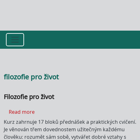
Přejít k hlavnímu obsahu
filozofie pro život
Filozofie pro život
about Filozofie pro život
Read more
Kurz zahrnuje 17 bloků přednášek a praktických cvičení.
Je věnován třem dovednostem užitečným každému
člověku: rozumět sám sobě, vytvářet dobré vztahy s