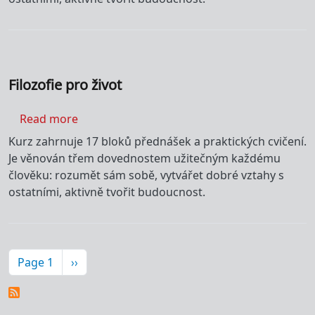
Filozofie pro život
about Filozofie pro život
Read more
Kurz zahrnuje 17 bloků přednášek a praktických cvičení.
Je věnován třem dovednostem užitečným každému
člověku: rozumět sám sobě, vytvářet dobré vztahy s
ostatními, aktivně tvořit budoucnost.
Pagination
Následující stránka
Page 1
››