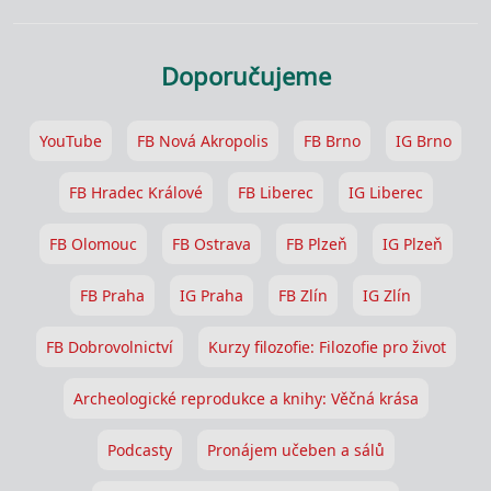
Doporučujeme
YouTube
FB Nová Akropolis
FB Brno
IG Brno
FB Hradec Králové
FB Liberec
IG Liberec
FB Olomouc
FB Ostrava
FB Plzeň
IG Plzeň
FB Praha
IG Praha
FB Zlín
IG Zlín
FB Dobrovolnictví
Kurzy filozofie: Filozofie pro život
Archeologické reprodukce a knihy: Věčná krása
Podcasty
Pronájem učeben a sálů