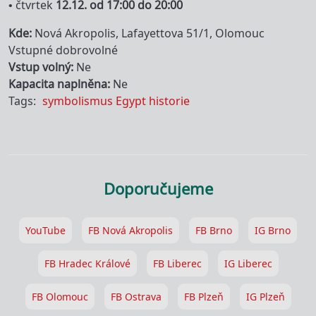
• čtvrtek
12.12. od 17:00 do 20:00
Kde
Nová Akropolis, Lafayettova 51/1, Olomouc
Vstupné dobrovolné
Vstup volný
Ne
Kapacita naplněna
Ne
Tags
symbolismus
Egypt
historie
Doporučujeme
YouTube
FB Nová Akropolis
FB Brno
IG Brno
FB Hradec Králové
FB Liberec
IG Liberec
FB Olomouc
FB Ostrava
FB Plzeň
IG Plzeň