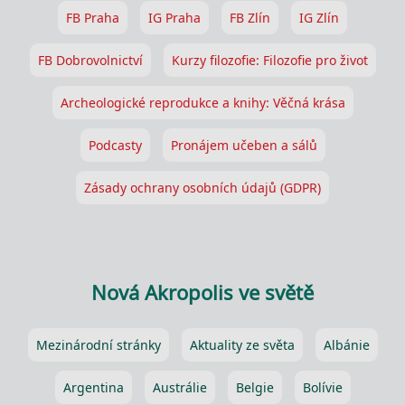
FB Praha
IG Praha
FB Zlín
IG Zlín
FB Dobrovolnictví
Kurzy filozofie: Filozofie pro život
Archeologické reprodukce a knihy: Věčná krása
Podcasty
Pronájem učeben a sálů
Zásady ochrany osobních údajů (GDPR)
Nová Akropolis ve světě
Mezinárodní stránky
Aktuality ze světa
Albánie
Argentina
Austrálie
Belgie
Bolívie