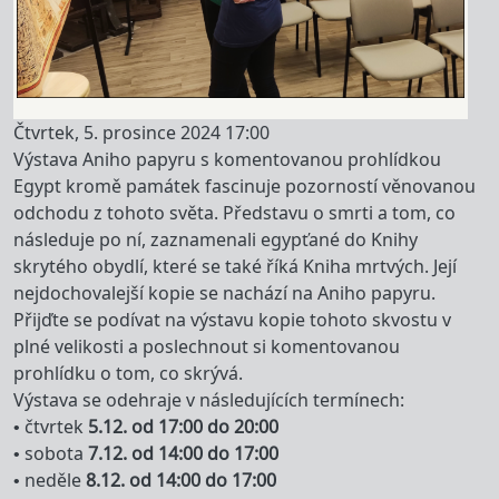
Čtvrtek, 5. prosince 2024 17:00
Výstava Aniho papyru s komentovanou prohlídkou
Egypt kromě památek fascinuje pozorností věnovanou
odchodu z tohoto světa. Představu o smrti a tom, co
následuje po ní, zaznamenali egypťané do Knihy
skrytého obydlí, které se také říká Kniha mrtvých. Její
nejdochovalejší kopie se nachází na Aniho papyru.
Přijďte se podívat na výstavu kopie tohoto skvostu v
plné velikosti a poslechnout si komentovanou
prohlídku o tom, co skrývá.
Výstava se odehraje v následujících termínech:
• čtvrtek
5.12. od 17:00 do 20:00
• sobota
7.12. od 14:00 do 17:00
• neděle
8.12. od 14:00 do 17:00