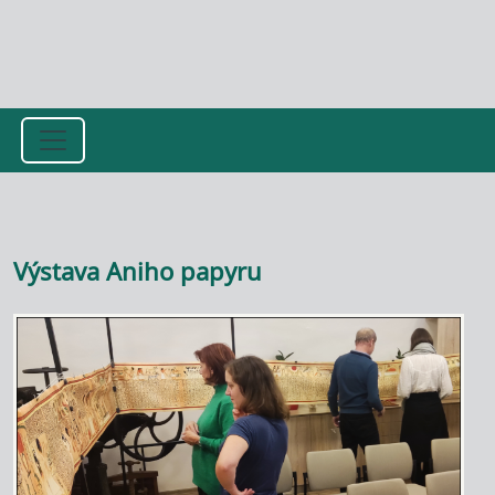
Přejít k hlavnímu obsahu
Výstava Aniho papyru