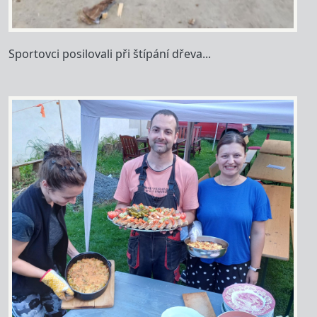
Sportovci posilovali při štípání dřeva...
Image