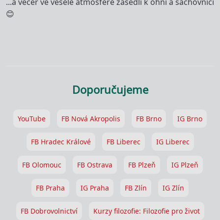
...a večer ve veselé atmosféře zasedli k ohni a šachovnici
😊
Doporučujeme
YouTube
FB Nová Akropolis
FB Brno
IG Brno
FB Hradec Králové
FB Liberec
IG Liberec
FB Olomouc
FB Ostrava
FB Plzeň
IG Plzeň
FB Praha
IG Praha
FB Zlín
IG Zlín
FB Dobrovolnictví
Kurzy filozofie: Filozofie pro život