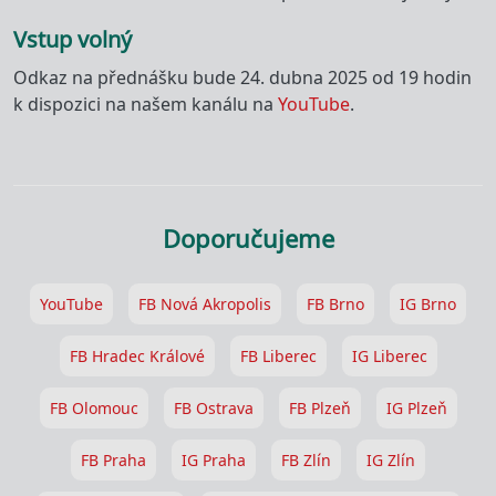
Vstup volný
Odkaz na přednášku bude 24. dubna 2025 od 19 hodin
k dispozici na našem kanálu na
YouTube
.
Doporučujeme
YouTube
FB Nová Akropolis
FB Brno
IG Brno
FB Hradec Králové
FB Liberec
IG Liberec
FB Olomouc
FB Ostrava
FB Plzeň
IG Plzeň
FB Praha
IG Praha
FB Zlín
IG Zlín