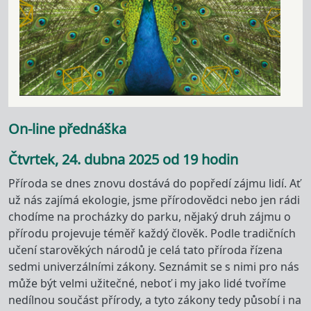
On-line přednáška
Čtvrtek, 24. dubna 2025 od 19 hodin
Příroda se dnes znovu dostává do popředí zájmu lidí. Ať
už nás zajímá ekologie, jsme přírodovědci nebo jen rádi
chodíme na procházky do parku, nějaký druh zájmu o
přírodu projevuje téměř každý člověk. Podle tradičních
učení starověkých národů je celá tato příroda řízena
sedmi univerzálními zákony. Seznámit se s nimi pro nás
může být velmi užitečné, neboť i my jako lidé tvoříme
nedílnou součást přírody, a tyto zákony tedy působí i na