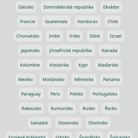
Dánsko
Dominikánská republika
Ekvádor
Francie
Guatemala
Honduras
Chile
Chorvatsko
Indie
Irsko
Itálie
Izrael
Japonsko
Jihoafrická republika
Kanada
Kolumbie
Kostarika
Kypr
Maďarsko
Mexiko
Moldavsko
Německo
Panama
Paraguay
Peru
Polsko
Portugalsko
Rakousko
Rumunsko
Rusko
Řecko
Salvador
Slovensko
Slovinsko
Spojené království
Srbsko
Španělsko
Švýcarsko