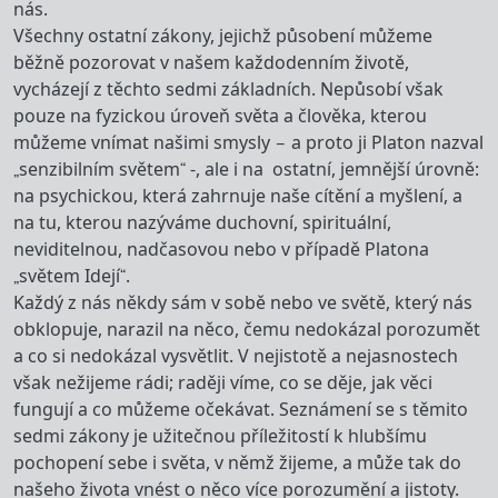
nás.
Všechny ostatní zákony, jejichž působení můžeme
běžně pozorovat v našem každodenním životě,
vycházejí z těchto sedmi základních. Nepůsobí však
pouze na fyzickou úroveň světa a člověka, kterou
můžeme vnímat našimi smysly – a proto ji Platon nazval
„senzibilním světem“ -, ale i na ostatní, jemnější úrovně:
na psychickou, která zahrnuje naše cítění a myšlení, a
na tu, kterou nazýváme duchovní, spirituální,
neviditelnou, nadčasovou nebo v případě Platona
„světem Idejí“.
Každý z nás někdy sám v sobě nebo ve světě, který nás
obklopuje, narazil na něco, čemu nedokázal porozumět
a co si nedokázal vysvětlit. V nejistotě a nejasnostech
však nežijeme rádi; raději víme, co se děje, jak věci
fungují a co můžeme očekávat. Seznámení se s těmito
sedmi zákony je užitečnou příležitostí k hlubšímu
pochopení sebe i světa, v němž žijeme, a může tak do
našeho života vnést o něco více porozumění a jistoty.