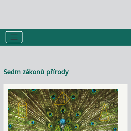
Přejít k hlavnímu obsahu
Sedm zákonů přírody
Image