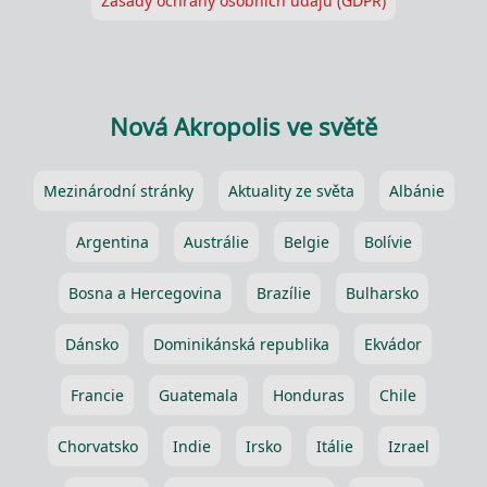
Zásady ochrany osobních údajů (GDPR)
Nová Akropolis ve světě
Mezinárodní stránky
Aktuality ze světa
Albánie
Argentina
Austrálie
Belgie
Bolívie
Bosna a Hercegovina
Brazílie
Bulharsko
Dánsko
Dominikánská republika
Ekvádor
Francie
Guatemala
Honduras
Chile
Chorvatsko
Indie
Irsko
Itálie
Izrael