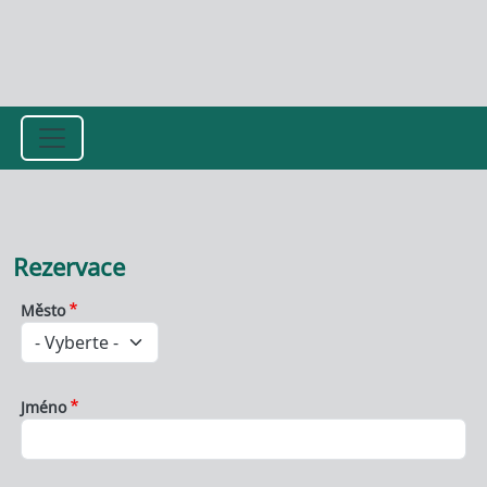
Přejít k hlavnímu obsahu
Rezervace
Město
Jméno