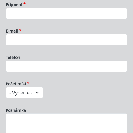
Příjmení
E-mail
Telefon
Počet míst
Poznámka