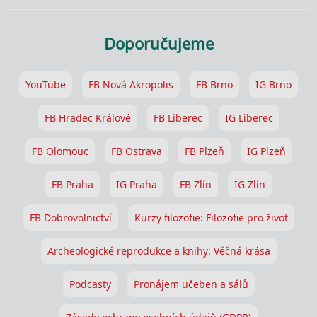
Doporučujeme
YouTube
FB Nová Akropolis
FB Brno
IG Brno
FB Hradec Králové
FB Liberec
IG Liberec
FB Olomouc
FB Ostrava
FB Plzeň
IG Plzeň
FB Praha
IG Praha
FB Zlín
IG Zlín
FB Dobrovolnictví
Kurzy filozofie: Filozofie pro život
Archeologické reprodukce a knihy: Věčná krása
Podcasty
Pronájem učeben a sálů