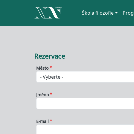
Hlavní navigace
Škola filozofie
Prog
Přejít k hlavnímu obsahu
Rezervace
Město
Jméno
E-mail