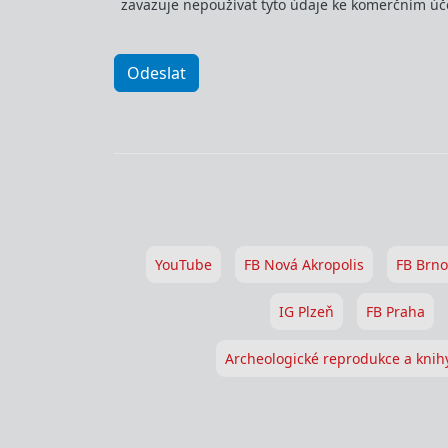
zavazuje nepoužívat tyto údaje ke komerčním úče
Odeslat
YouTube
FB Nová Akropolis
FB Brno
IG Plzeň
FB Praha
Archeologické reprodukce a knih