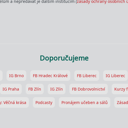
lům a nepředávat je dalším institucím (
zásady ochrany osobních 
Doporučujeme
IG Brno
FB Hradec Králové
FB Liberec
IG Liberec
IG Praha
FB Zlín
IG Zlín
FB Dobrovolnictví
Kurzy f
y: Věčná krása
Podcasty
Pronájem učeben a sálů
Zásad