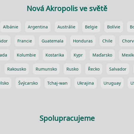
Nová Akropolis ve světě
Albánie
Argentina
Austrálie
Belgie
Bolívie
B
ádor
Francie
Guatemala
Honduras
Chile
Chorv
ada
Kolumbie
Kostarika
Kypr
Maďarsko
Mexik
Rakousko
Rumunsko
Rusko
Řecko
Salvador
lsko
Švýcarsko
Tchaj-wan
Ukrajina
Uruguay
U
Spolupracujeme