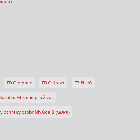
údajů
).
FB Olomouc
FB Ostrava
FB Plzeň
ilozofie: Filozofie pro život
y ochrany osobních údajů (GDPR)