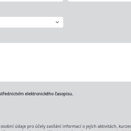
střednictvím elektronického časopisu.
osobní údaje pro účely zasílání informací o jejích aktivitách, kur