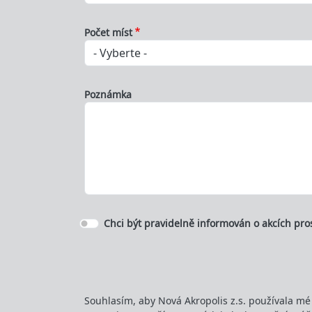
Počet míst
Poznámka
Chci být pravidelně informován o akcích pro
Souhlasím, aby Nová Akropolis z.s. používala mé 