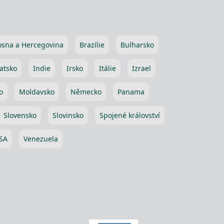
osna a Hercegovina
Brazílie
Bulharsko
atsko
Indie
Irsko
Itálie
Izrael
o
Moldavsko
Německo
Panama
Slovensko
Slovinsko
Spojené království
SA
Venezuela