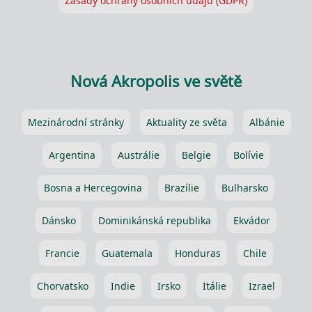
Zásady ochrany osobních údajů (GDPR)
Nová Akropolis ve světě
Mezinárodní stránky
Aktuality ze světa
Albánie
Argentina
Austrálie
Belgie
Bolívie
Bosna a Hercegovina
Brazílie
Bulharsko
Dánsko
Dominikánská republika
Ekvádor
Francie
Guatemala
Honduras
Chile
Chorvatsko
Indie
Irsko
Itálie
Izrael