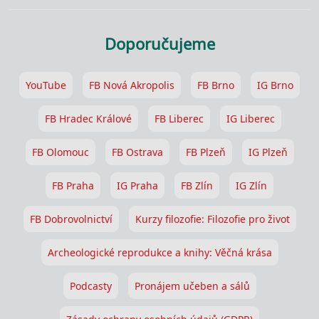
Doporučujeme
YouTube
FB Nová Akropolis
FB Brno
IG Brno
FB Hradec Králové
FB Liberec
IG Liberec
FB Olomouc
FB Ostrava
FB Plzeň
IG Plzeň
FB Praha
IG Praha
FB Zlín
IG Zlín
FB Dobrovolnictví
Kurzy filozofie: Filozofie pro život
Archeologické reprodukce a knihy: Věčná krása
Podcasty
Pronájem učeben a sálů