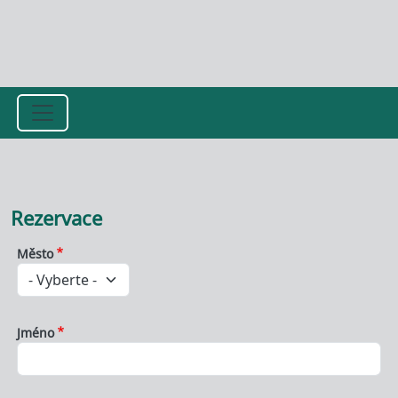
Přejít k hlavnímu obsahu
Rezervace
Město
Jméno