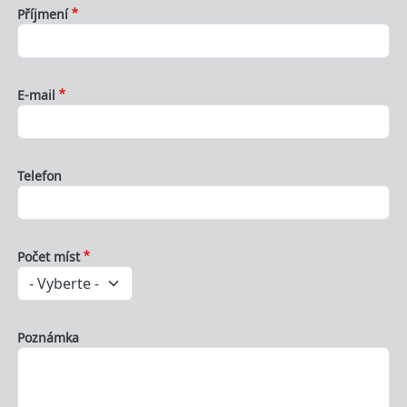
Příjmení
E-mail
Telefon
Počet míst
Poznámka