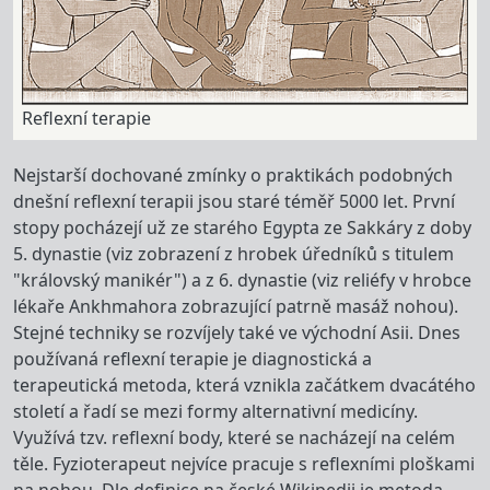
Reflexní terapie
Nejstarší dochované zmínky o praktikách podobných
dnešní reflexní terapii jsou staré téměř 5000 let. První
stopy pocházejí už ze starého Egypta ze Sakkáry z doby
5. dynastie (viz zobrazení z hrobek úředníků s titulem
"královský manikér") a z 6. dynastie (viz reliéfy v hrobce
lékaře Ankhmahora zobrazující patrně masáž nohou).
Stejné techniky se rozvíjely také ve východní Asii. Dnes
používaná reflexní terapie je diagnostická a
terapeutická metoda, která vznikla začátkem dvacátého
století a řadí se mezi formy alternativní medicíny.
Využívá tzv. reflexní body, které se nacházejí na celém
těle. Fyzioterapeut nejvíce pracuje s reflexními ploškami