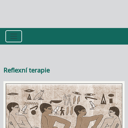
Přejít k hlavnímu obsahu
Reflexní terapie