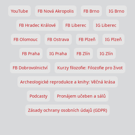
YouTube
FB Nová Akropolis
FB Brno
IG Brno
FB Hradec Králové
FB Liberec
IG Liberec
FB Olomouc
FB Ostrava
FB Plzeň
IG Plzeň
FB Praha
IG Praha
FB Zlín
IG Zlín
FB Dobrovolnictví
Kurzy filozofie: Filozofie pro život
Archeologické reprodukce a knihy: Věčná krása
Podcasty
Pronájem učeben a sálů
Zásady ochrany osobních údajů (GDPR)