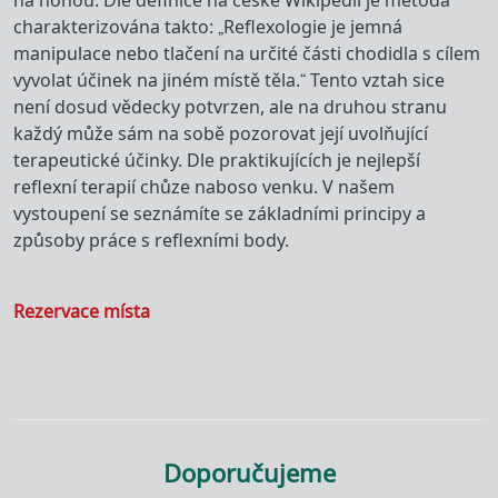
na nohou. Dle definice na české Wikipedii je metoda
charakterizována takto: „Reflexologie je jemná
manipulace nebo tlačení na určité části chodidla s cílem
vyvolat účinek na jiném místě těla.“ Tento vztah sice
není dosud vědecky potvrzen, ale na druhou stranu
každý může sám na sobě pozorovat její uvolňující
terapeutické účinky. Dle praktikujících je nejlepší
reflexní terapií chůze naboso venku. V našem
vystoupení se seznámíte se základními principy a
způsoby práce s reflexními body.
Rezervace místa
Doporučujeme