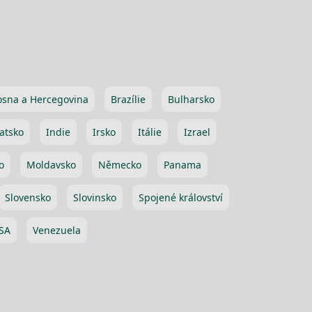
osna a Hercegovina
Brazílie
Bulharsko
atsko
Indie
Irsko
Itálie
Izrael
o
Moldavsko
Německo
Panama
Slovensko
Slovinsko
Spojené království
SA
Venezuela