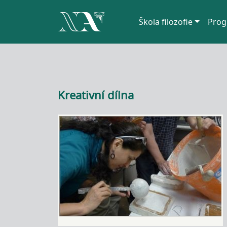
Hlavní navigace
Škola filozofie
Prog
Přejít k hlavnímu obsahu
Kreativní dílna