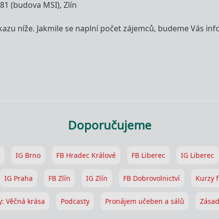
81 (budova MSI), Zlín
kazu níže. Jakmile se naplní počet zájemců, budeme Vás in
Doporučujeme
IG Brno
FB Hradec Králové
FB Liberec
IG Liberec
IG Praha
FB Zlín
IG Zlín
FB Dobrovolnictví
Kurzy f
y: Věčná krása
Podcasty
Pronájem učeben a sálů
Zásad