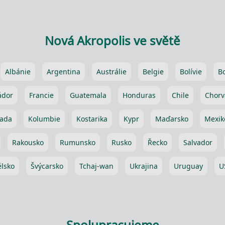
Nová Akropolis ve světě
Albánie
Argentina
Austrálie
Belgie
Bolívie
B
ádor
Francie
Guatemala
Honduras
Chile
Chorv
ada
Kolumbie
Kostarika
Kypr
Maďarsko
Mexik
Rakousko
Rumunsko
Rusko
Řecko
Salvador
lsko
Švýcarsko
Tchaj-wan
Ukrajina
Uruguay
U
Spolupracujeme