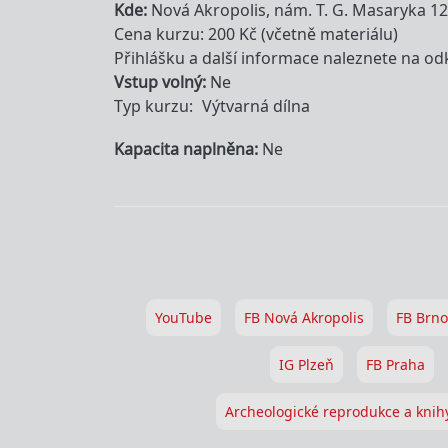
Kde
Nová Akropolis, nám. T. G. Masaryka 12
Cena kurzu: 200 Kč (včetně materiálu)
Přihlášku a další informace naleznete na od
Vstup volný
Ne
Typ kurzu
Výtvarná dílna
Kapacita naplněna
Ne
YouTube
FB Nová Akropolis
FB Brno
IG Plzeň
FB Praha
Archeologické reprodukce a knih