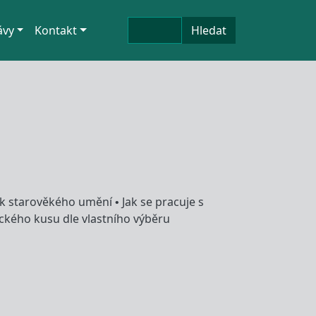
Hledat
ávy
Kontakt
Hledat
yk starověkého umění • Jak se pracuje s
eckého kusu dle vlastního výběru