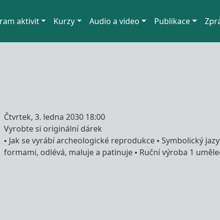
ram aktivit
Kurzy
Audio a video
Publikace
Zpr
Čtvrtek, 3. ledna 2030 18:00
Vyrobte si originální dárek
• Jak se vyrábí archeologické reprodukce • Symbolický jaz
formami, odlévá, maluje a patinuje • Ruční výroba 1 uměl