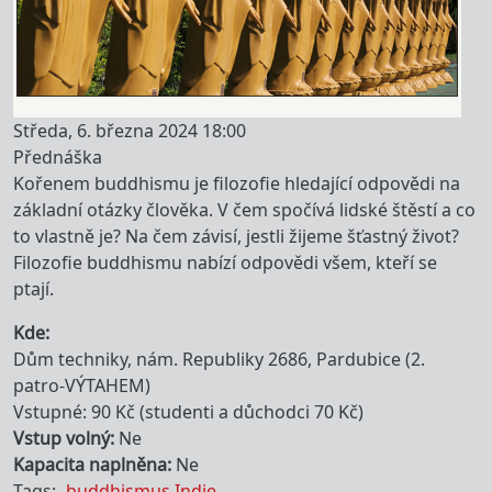
Středa, 6. března 2024 18:00
Přednáška
Kořenem buddhismu je filozofie hledající odpovědi na
základní otázky člověka. V čem spočívá lidské štěstí a co
to vlastně je? Na čem závisí, jestli žijeme šťastný život?
Filozofie buddhismu nabízí odpovědi všem, kteří se
ptají.
Kde
Dům techniky, nám. Republiky 2686, Pardubice (2.
patro-VÝTAHEM)
Vstupné: 90 Kč (studenti a důchodci 70 Kč)
Vstup volný
Ne
Kapacita naplněna
Ne
Tags
buddhismus
Indie