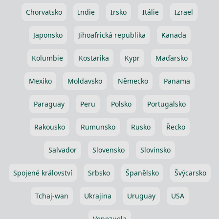
Chorvatsko
Indie
Irsko
Itálie
Izrael
Japonsko
Jihoafrická republika
Kanada
Kolumbie
Kostarika
Kypr
Maďarsko
Mexiko
Moldavsko
Německo
Panama
Paraguay
Peru
Polsko
Portugalsko
Rakousko
Rumunsko
Rusko
Řecko
Salvador
Slovensko
Slovinsko
Spojené království
Srbsko
Španělsko
Švýcarsko
Tchaj-wan
Ukrajina
Uruguay
USA
Venezuela