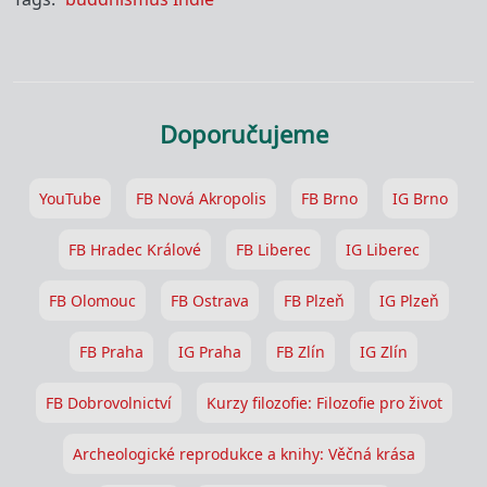
Doporučujeme
YouTube
FB Nová Akropolis
FB Brno
IG Brno
FB Hradec Králové
FB Liberec
IG Liberec
FB Olomouc
FB Ostrava
FB Plzeň
IG Plzeň
FB Praha
IG Praha
FB Zlín
IG Zlín
FB Dobrovolnictví
Kurzy filozofie: Filozofie pro život
Archeologické reprodukce a knihy: Věčná krása