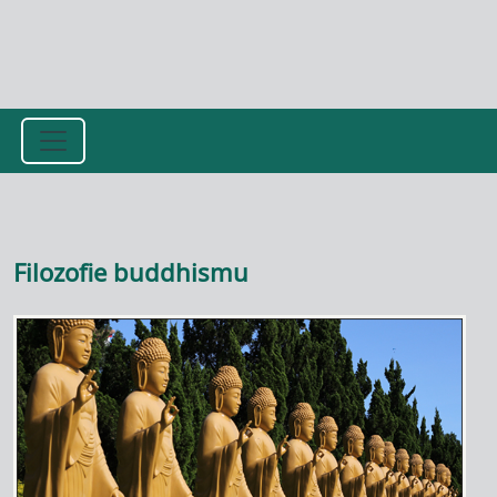
Přejít k hlavnímu obsahu
Filozofie buddhismu