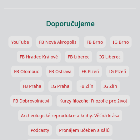
Doporučujeme
YouTube
FB Nová Akropolis
FB Brno
IG Brno
FB Hradec Králové
FB Liberec
IG Liberec
FB Olomouc
FB Ostrava
FB Plzeň
IG Plzeň
FB Praha
IG Praha
FB Zlín
IG Zlín
FB Dobrovolnictví
Kurzy filozofie: Filozofie pro život
Archeologické reprodukce a knihy: Věčná krása
Podcasty
Pronájem učeben a sálů