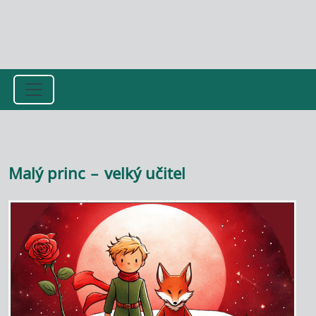
Přejít k hlavnímu obsahu
Malý princ – velký učitel