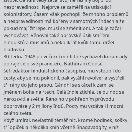
životě. Gándhí tedy začal svůj nenásilný boj proti
nespravedlnosti. Nejprve se zaměřil na utiskující
kolonizátory. Časem však pochopil, že mnoho problémů
a nespravedlností má kořeny v samotných Indech a že
pokud mají žít lépe, musí se změnit oni. A tak je začal
vychovávat. Věnoval také obrovské úsilí smíření
hinduistů a muslimů a několikrát kvůli tomu držel
hladovku.
30. ledna 1948 po večerní modlitbě vycházel do zahrady
opíraje se o své praneteře. Náthúrám Godsé,
šéfredaktor hinduistického časopisu, mu vstoupil do
cesty, aby se mu poklonil, pak vytáhl revolver a vystřelil
tři rány do jeho prsou. Gándhí se skácel k zemi se
jménem boha na rtech. Celá Indie ztichla, celou noc se
nerozsvítila světla. Ráno ho v pohřebním průvodu
doprovázely 2 miliony Indů. Pocty mu vzdávali i mocní
celého světa.
Když umíral, nevlastnil téměř nic, kromě hodinek, sošky
tří opiček a několika knih včetně Bhagavadgíty, v níž