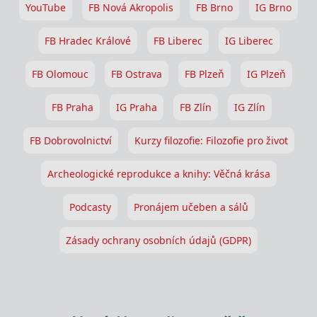
YouTube
FB Nová Akropolis
FB Brno
IG Brno
FB Hradec Králové
FB Liberec
IG Liberec
FB Olomouc
FB Ostrava
FB Plzeň
IG Plzeň
FB Praha
IG Praha
FB Zlín
IG Zlín
FB Dobrovolnictví
Kurzy filozofie: Filozofie pro život
Archeologické reprodukce a knihy: Věčná krása
Podcasty
Pronájem učeben a sálů
Zásady ochrany osobních údajů (GDPR)