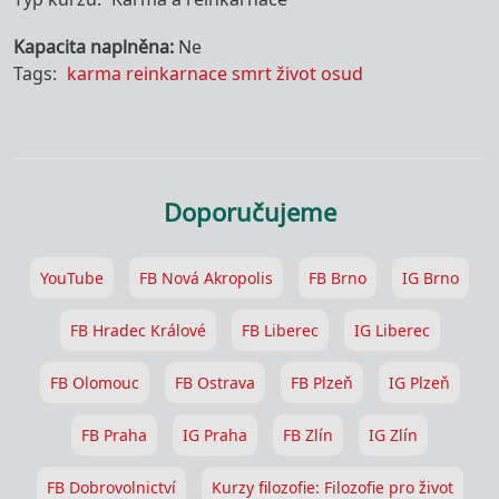
Kapacita naplněna
Ne
Tags
karma
reinkarnace
smrt
život
osud
Doporučujeme
YouTube
FB Nová Akropolis
FB Brno
IG Brno
FB Hradec Králové
FB Liberec
IG Liberec
FB Olomouc
FB Ostrava
FB Plzeň
IG Plzeň
FB Praha
IG Praha
FB Zlín
IG Zlín
FB Dobrovolnictví
Kurzy filozofie: Filozofie pro život