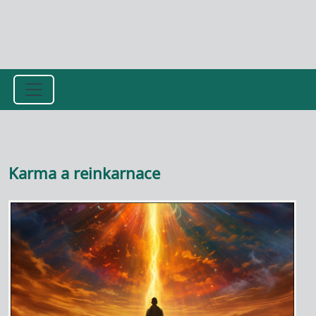
Přejít k hlavnímu obsahu
Karma a reinkarnace