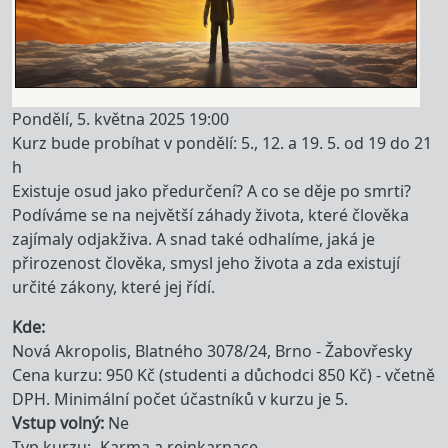
Pondělí, 5. května 2025 19:00
Kurz bude probíhat v pondělí: 5., 12. a 19. 5. od 19 do 21
h
Existuje osud jako předurčení? A co se děje po smrti?
Podíváme se na největší záhady života, které člověka
zajímaly odjakživa. A snad také odhalíme, jaká je
přirozenost člověka, smysl jeho života a zda existují
určité zákony, které jej řídí.
Kde
Nová Akropolis, Blatného 3078/24, Brno - Žabovřesky
Cena kurzu: 950 Kč (studenti a důchodci 850 Kč) - včetně
DPH. Minimální počet účastníků v kurzu je 5.
Vstup volný
Ne
Typ kurzu
Karma a reinkarnace