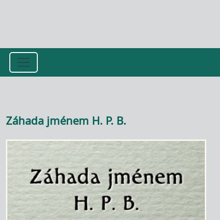
Přejít k hlavnímu obsahu
Záhada jménem H. P. B.