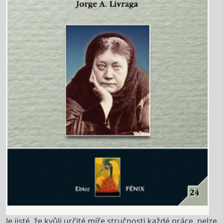
Je jisté, že kvůli určité míře stručnosti každé práce, nelze