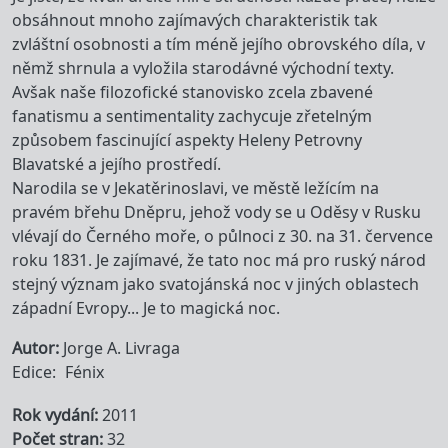
obsáhnout mnoho zajímavých charakteristik tak
zvláštní osobnosti a tím méně jejího obrovského díla, v
němž shrnula a vyložila starodávné východní texty.
Avšak naše filozofické stanovisko zcela zbavené
fanatismu a sentimentality zachycuje zřetelným
způsobem fascinující aspekty Heleny Petrovny
Blavatské a jejího prostředí.
Narodila se v Jekatěrinoslavi, ve městě ležícím na
pravém břehu Dněpru, jehož vody se u Oděsy v Rusku
vlévají do Černého moře, o půlnoci z 30. na 31. července
roku 1831. Je zajímavé, že tato noc má pro ruský národ
stejný význam jako svatojánská noc v jiných oblastech
západní Evropy... Je to magická noc.
Autor
Jorge A. Livraga
Edice
Fénix
Rok vydání
2011
Počet stran
32