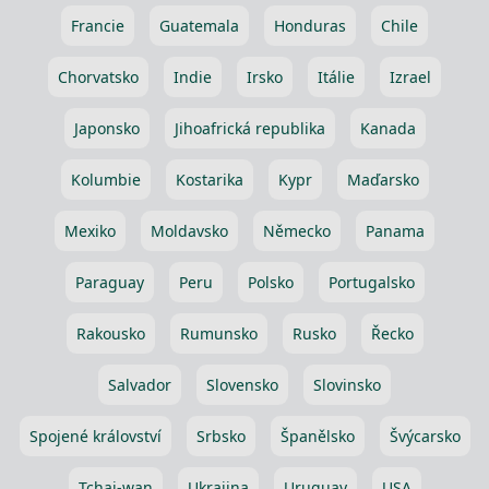
Francie
Guatemala
Honduras
Chile
Chorvatsko
Indie
Irsko
Itálie
Izrael
Japonsko
Jihoafrická republika
Kanada
Kolumbie
Kostarika
Kypr
Maďarsko
Mexiko
Moldavsko
Německo
Panama
Paraguay
Peru
Polsko
Portugalsko
Rakousko
Rumunsko
Rusko
Řecko
Salvador
Slovensko
Slovinsko
Spojené království
Srbsko
Španělsko
Švýcarsko
Tchaj-wan
Ukrajina
Uruguay
USA