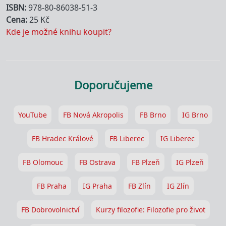
ISBN
978-80-86038-51-3
Cena
25 Kč
Kde je možné knihu koupit?
Doporučujeme
YouTube
FB Nová Akropolis
FB Brno
IG Brno
FB Hradec Králové
FB Liberec
IG Liberec
FB Olomouc
FB Ostrava
FB Plzeň
IG Plzeň
FB Praha
IG Praha
FB Zlín
IG Zlín
FB Dobrovolnictví
Kurzy filozofie: Filozofie pro život