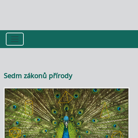
Přejít k hlavnímu obsahu
Sedm zákonů přírody