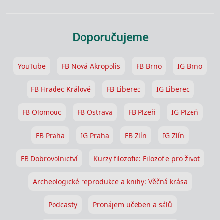
Doporučujeme
YouTube
FB Nová Akropolis
FB Brno
IG Brno
FB Hradec Králové
FB Liberec
IG Liberec
FB Olomouc
FB Ostrava
FB Plzeň
IG Plzeň
FB Praha
IG Praha
FB Zlín
IG Zlín
FB Dobrovolnictví
Kurzy filozofie: Filozofie pro život
Archeologické reprodukce a knihy: Věčná krása
Podcasty
Pronájem učeben a sálů