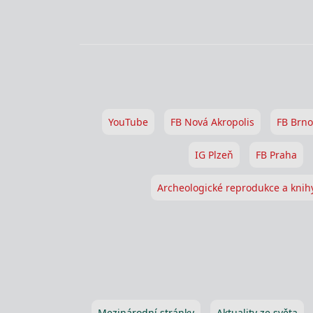
YouTube
FB Nová Akropolis
FB Brno
IG Plzeň
FB Praha
Archeologické reprodukce a knih
Mezinárodní stránky
Aktuality ze světa