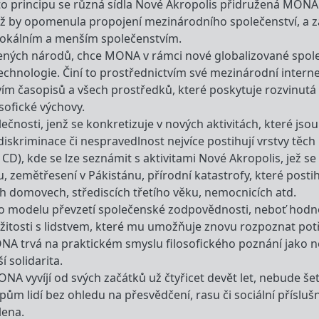
oto principu se různá sídla Nové Akropolis přidružená MONA
, aniž by opomenula propojení mezinárodního společenství, a
lokálním a menším společenstvím.
pojených národů, chce MONA v rámci nové globalizované spo
echnologie. Činí to prostřednictvím své mezinárodní interne
vím časopisů a všech prostředků, které poskytuje rozvinutá 
osofické výchovy.
čnosti, jenž se konkretizuje v nových aktivitách, které jsou
 diskriminace či nespravedlnost nejvíce postihují vrstvy těch
D), kde se lze seznámit s aktivitami Nové Akropolis, jež se
, zemětřesení v Pákistánu, přírodní katastrofy, které posti
h domovech, střediscích třetího věku, nemocnicích atd.
o modelu převzetí společenské zodpovědnosti, neboť hodnoty
ežitosti s lidstvem, které mu umožňuje znovu rozpoznat potř
ONA trvá na praktickém smyslu filosofického poznání jako
í solidarita.
NA vyvíjí od svých začátků už čtyřicet devět let, nebude še
ům lidí bez ohledu na přesvědčení, rasu či sociální přísluš
lena.