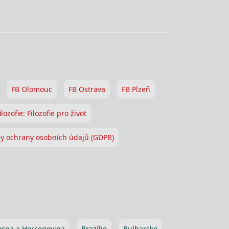
FB Olomouc
FB Ostrava
FB Plzeň
ilozofie: Filozofie pro život
y ochrany osobních údajů (GDPR)
osna a Hercegovina
Brazílie
Bulharsko