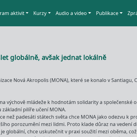
ram aktivit
Kurzy
Audio a video
Publikace
Zpr
let globálně, avšak jednat lokálně
e Nová Akropolis (MONA), které se konalo v Santiagu, Chil
e na výchově mládeže k hodnotám solidarity a společenské 
u základní pilíře učení MONA.
íce než padesáti státech světa chce MONA jako odezvu k pro
pšího porozumění mezi lidmi. Proto klade důraz na vedení di
o je globální, chce uskutečnit v praxi soužití mezi oběma, co