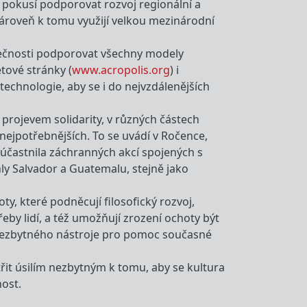
 pokusí podporovat rozvoj regionální a
 zároveň k tomu využijí velkou mezinárodní
lečnosti podporovat všechny modely
tové stránky (
www.acropolis.org
) i
technologie, aby se i do nejvzdálenějších
 projevem solidarity, v různých částech
 nejpotřebnějších. To se uvádí v Ročence,
 účastnila záchranných akcí spojených s
hly Salvador a Guatemalu, stejně jako
, které podněcují filosofický rozvoj,
eby lidí, a též umožňují zrození ochoty být
 nezbytného nástroje pro pomoc současné
třit úsilím nezbytným k tomu, aby se kultura
nost.