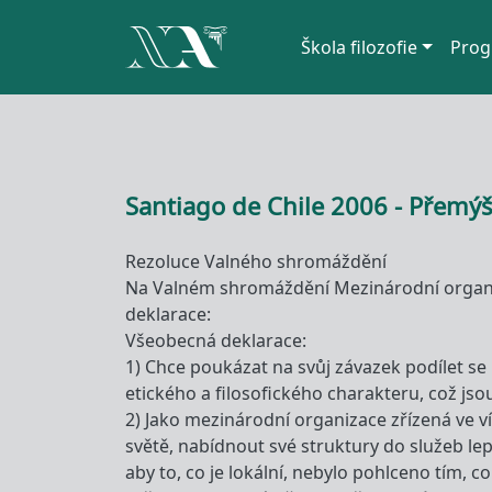
Hlavní navigace
Škola filozofie
Prog
Přejít k hlavnímu obsahu
Santiago de Chile 2006 - Přemýš
Rezoluce Valného shromáždění
Na Valném shromáždění Mezinárodní organizac
deklarace:
Všeobecná deklarace:
1) Chce poukázat na svůj závazek podílet s
etického a filosofického charakteru, což jso
2) Jako mezinárodní organizace zřízená ve v
světě, nabídnout své struktury do služeb le
aby to, co je lokální, nebylo pohlceno tím, c