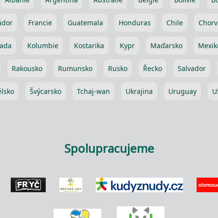
ádor
Francie
Guatemala
Honduras
Chile
Chorv
ada
Kolumbie
Kostarika
Kypr
Maďarsko
Mexik
Rakousko
Rumunsko
Rusko
Řecko
Salvador
lsko
Švýcarsko
Tchaj-wan
Ukrajina
Uruguay
U
Spolupracujeme