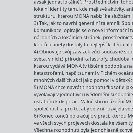
avšak jednat lokálně“. Prostřednictvím toh
lokální identity tam, kde mají své aktivity
strukturu, kterou MONA nabízí ke službám 
3) Tak, jak to navrhl generální tajemník S
komunikace, opírajíc se o nové informační t
národních a lokálních stránek, prostřednict
koutů planety dostaly ta nejlepší kritéria fil
4) Obnovuje svůj závazek vůči současné spole
světa, v nichž přírodní katastrofy, chudoba,
kterou vydává MONA (v tištěné podobě a na C
katastrofami, např. tsunami v Tichém oceánu
mnohých dalších akcí jako pomoci v dětskýc
5) MONA chce navrátit hodnotu filosofie jak
vyvolávají v jednotlivci uvědomění si sounál
ostatním k dispozici. Valné shromáždění M
společnosti a pro to, aby se v ní rozvíjela větš
6) Konec konců pokračujíc v práci, kterou MO
ve všech svých projevech dostala ke všem typ
Všechna rozhodnutí byla jednohlasně schvá