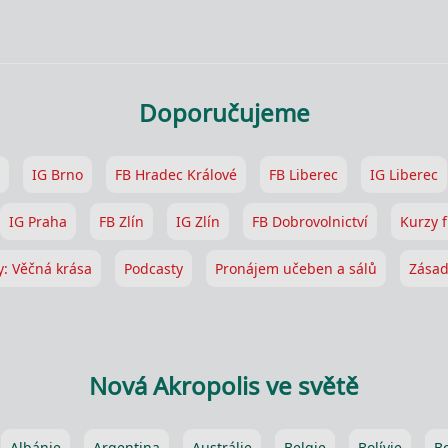
Doporučujeme
IG Brno
FB Hradec Králové
FB Liberec
IG Liberec
IG Praha
FB Zlín
IG Zlín
FB Dobrovolnictví
Kurzy f
y: Věčná krása
Podcasty
Pronájem učeben a sálů
Zásad
Nová Akropolis ve světě
Albánie
Argentina
Austrálie
Belgie
Bolívie
B