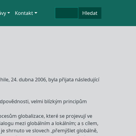
Hledat
ávy
Kontakt
Hledat
e, 24. dubna 2006, byla přijata následující
odpovědnosti, velmi blízkým principům
cesům globalizace, které se projevují ve
alogu mezi globálním a lokálním; a s cílem,
ž je shrnuto ve slovech „přemýšlet globálně,