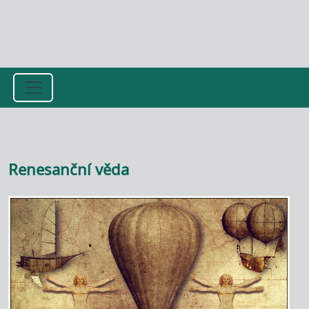
Přejít k hlavnímu obsahu
Renesanční věda