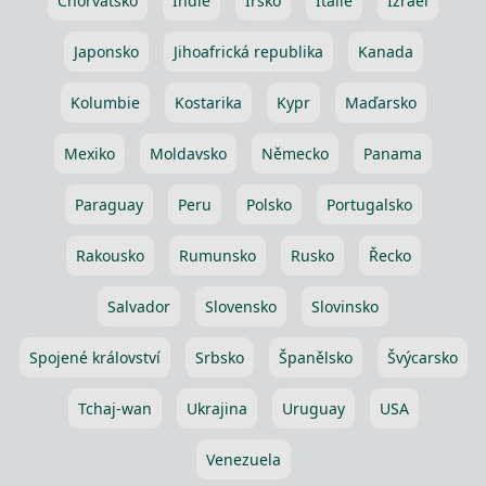
Chorvatsko
Indie
Irsko
Itálie
Izrael
Japonsko
Jihoafrická republika
Kanada
Kolumbie
Kostarika
Kypr
Maďarsko
Mexiko
Moldavsko
Německo
Panama
Paraguay
Peru
Polsko
Portugalsko
Rakousko
Rumunsko
Rusko
Řecko
Salvador
Slovensko
Slovinsko
Spojené království
Srbsko
Španělsko
Švýcarsko
Tchaj-wan
Ukrajina
Uruguay
USA
Venezuela