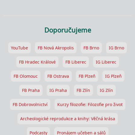
Doporučujeme
YouTube
FB Nová Akropolis
FB Brno
IG Brno
FB Hradec Králové
FB Liberec
IG Liberec
FB Olomouc
FB Ostrava
FB Plzeň
IG Plzeň
FB Praha
IG Praha
FB Zlín
IG Zlín
FB Dobrovolnictví
Kurzy filozofie: Filozofie pro život
Archeologické reprodukce a knihy: Věčná krása
Podcasty
Pronájem učeben a sálů