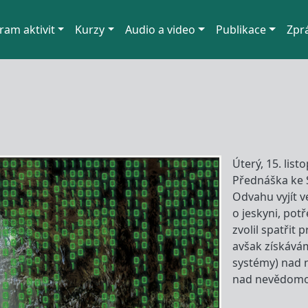
ram aktivit
Kurzy
Audio a video
Publikace
Zpr
Úterý, 15. lis
Přednáška ke 
Odvahu vyjít v
o jeskyni, potř
zvolil spatřit
avšak získává
systémy) nad n
nad nevědomo