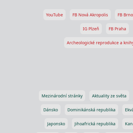
YouTube
FB Nová Akropolis
FB Brno
IG Plzeň
FB Praha
Archeologické reprodukce a knih
Mezinárodní stránky
Aktuality ze světa
Dánsko
Dominikánská republika
Ekv
Japonsko
Jihoafrická republika
Kan