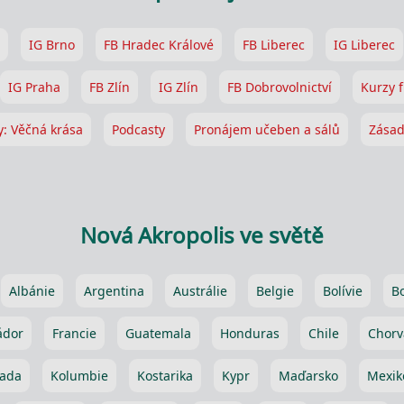
IG Brno
FB Hradec Králové
FB Liberec
IG Liberec
IG Praha
FB Zlín
IG Zlín
FB Dobrovolnictví
Kurzy f
y: Věčná krása
Podcasty
Pronájem učeben a sálů
Zásad
Nová Akropolis ve světě
Albánie
Argentina
Austrálie
Belgie
Bolívie
B
ádor
Francie
Guatemala
Honduras
Chile
Chorv
ada
Kolumbie
Kostarika
Kypr
Maďarsko
Mexik