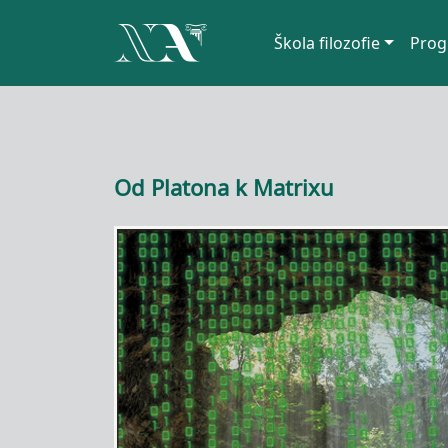
Hlavní navigace
Škola filozofie
Prog
Přejít k hlavnímu obsahu
Od Platona k Matrixu