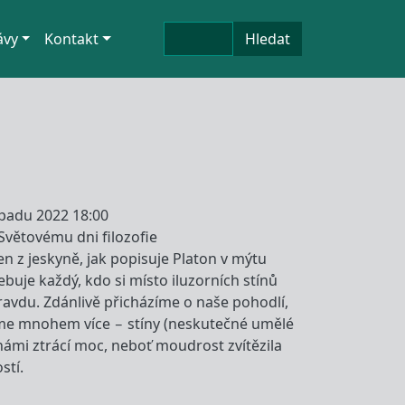
Hledat
ávy
Kontakt
Hledat
topadu 2022 18:00
Světovému dni filozofie
en z jeskyně, jak popisuje Platon v mýtu
ebuje každý, kdo si místo iluzorních stínů
 pravdu. Zdánlivě přicházíme o naše pohodlí,
me mnohem více – stíny (neskutečné umělé
ámi ztrácí moc, neboť moudrost zvítězila
stí.