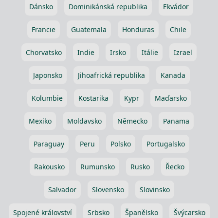
Dánsko
Dominikánská republika
Ekvádor
Francie
Guatemala
Honduras
Chile
Chorvatsko
Indie
Irsko
Itálie
Izrael
Japonsko
Jihoafrická republika
Kanada
Kolumbie
Kostarika
Kypr
Maďarsko
Mexiko
Moldavsko
Německo
Panama
Paraguay
Peru
Polsko
Portugalsko
Rakousko
Rumunsko
Rusko
Řecko
Salvador
Slovensko
Slovinsko
Spojené království
Srbsko
Španělsko
Švýcarsko