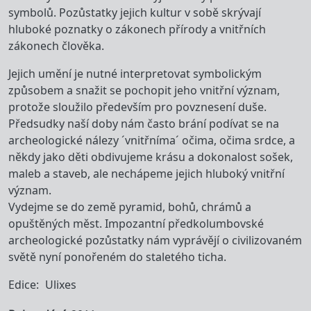
symbolů. Pozůstatky jejich kultur v sobě skrývají
hluboké poznatky o zákonech přírody a vnitřních
zákonech člověka.
Jejich umění je nutné interpretovat symbolickým
způsobem a snažit se pochopit jeho vnitřní význam,
protože sloužilo především pro povznesení duše.
Předsudky naší doby nám často brání podívat se na
archeologické nálezy ´vnitřníma´ očima, očima srdce, a
někdy jako děti obdivujeme krásu a dokonalost sošek,
maleb a staveb, ale nechápeme jejich hluboký vnitřní
význam.
Vydejme se do země pyramid, bohů, chrámů a
opuštěných měst. Impozantní předkolumbovské
archeologické pozůstatky nám vyprávějí o civilizovaném
světě nyní ponořeném do staletého ticha.
Edice
Ulixes