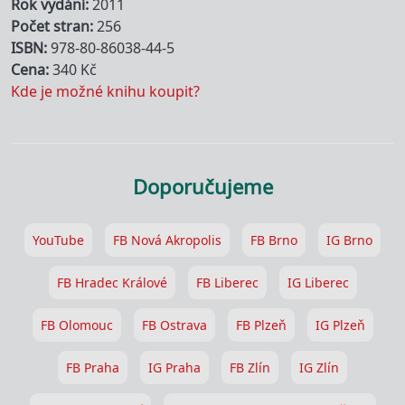
Rok vydání
2011
Počet stran
256
ISBN
978-80-86038-44-5
Cena
340 Kč
Kde je možné knihu koupit?
Doporučujeme
YouTube
FB Nová Akropolis
FB Brno
IG Brno
FB Hradec Králové
FB Liberec
IG Liberec
FB Olomouc
FB Ostrava
FB Plzeň
IG Plzeň
FB Praha
IG Praha
FB Zlín
IG Zlín