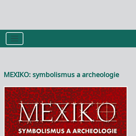
Přejít k hlavnímu obsahu
MEXIKO: symbolismus a archeologie