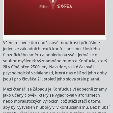
Všem milovníkům nadčasové moudrosti přinášíme
jeden ze základních textů konfucianismu, čínského
filozofického směru a pohledu na svět. Jedná se o
soubor myšlenek významného mudrce Konfucia, který
žil v Číně před 2500 lety. Navzdory velké časové i
psychologické vzdálenosti, která nás dělí od jeho doby,
jsou i pro člověka 21. století jeho slova stále platná.
Mezi čtenáři ze Západu je Konfucius všeobecně známý
jako učený člověk, který se vyjadřoval v aforismech
nebo moralistických výrocích, což stěží stačí k tomu,
aby byl vysvětlen hluboký vliv konfucianismu. Bez hlubší