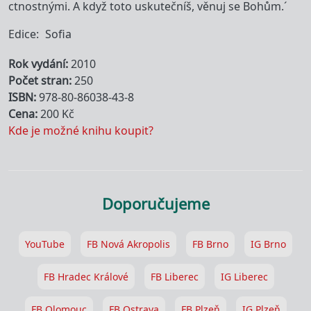
ctnostnými. A když toto uskutečníš, věnuj se Bohům.´
Edice
Sofia
Rok vydání
2010
Počet stran
250
ISBN
978-80-86038-43-8
Cena
200 Kč
Kde je možné knihu koupit?
Doporučujeme
YouTube
FB Nová Akropolis
FB Brno
IG Brno
FB Hradec Králové
FB Liberec
IG Liberec
FB Olomouc
FB Ostrava
FB Plzeň
IG Plzeň