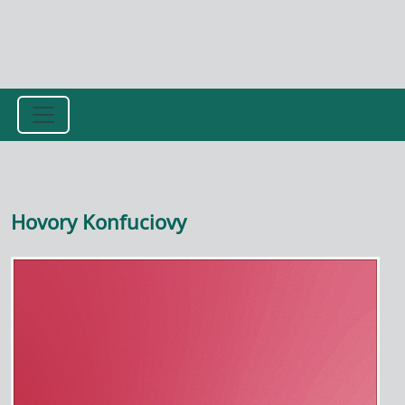
Přejít k hlavnímu obsahu
Hovory Konfuciovy