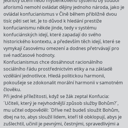
jednoty učení nebo myšlenkového systému by soubor
aforismů nemohl ovládat dějiny jednoho národa, jako je
ovládal konfucianismus v Číně během přibližně dvou
tisíc pěti set let. Je to důvod k hledání prestiže
konfucianismu někde jinde, tedy v systému
konfuciánských idejí, které zapadají do svého
historického kontextu, a především těch idejí, které se
vymykají časovému omezení a dodnes přetrvávají pro
své nadčasové hodnoty.
Konfucianismus chce dosáhnout racionálního
sociálního řádu prostřednictvím etiky a na základě
vzdělání jednotlivce. Hledá politickou harmonii,
pokoušeje se zdokonalit morální harmonii v samotném
člověku.
Při jedné příležitosti, když se žák zeptal Konfucia:
´Učiteli, který je nejvhodnější způsob služby Bohům?´,
mu učitel odpověděl: ´Dříve než budeš sloužit Bohům,
dbej na to, abys sloužil lidem, kteří tě obklopují, abys je
zušlechtil, učinil je pevnými, čestnými, spravedlivými a