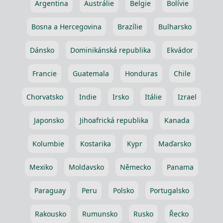
Argentina
Austrálie
Belgie
Bolívie
Bosna a Hercegovina
Brazílie
Bulharsko
Dánsko
Dominikánská republika
Ekvádor
Francie
Guatemala
Honduras
Chile
Chorvatsko
Indie
Irsko
Itálie
Izrael
Japonsko
Jihoafrická republika
Kanada
Kolumbie
Kostarika
Kypr
Maďarsko
Mexiko
Moldavsko
Německo
Panama
Paraguay
Peru
Polsko
Portugalsko
Rakousko
Rumunsko
Rusko
Řecko