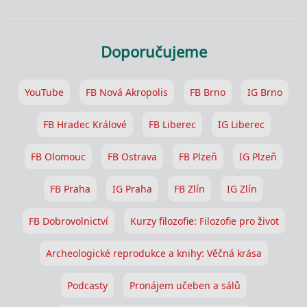
Doporučujeme
YouTube
FB Nová Akropolis
FB Brno
IG Brno
FB Hradec Králové
FB Liberec
IG Liberec
FB Olomouc
FB Ostrava
FB Plzeň
IG Plzeň
FB Praha
IG Praha
FB Zlín
IG Zlín
FB Dobrovolnictví
Kurzy filozofie: Filozofie pro život
Archeologické reprodukce a knihy: Věčná krása
Podcasty
Pronájem učeben a sálů