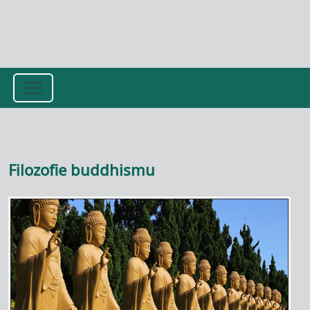
Přejít k hlavnímu obsahu
Filozofie buddhismu