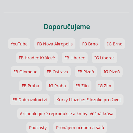
Doporučujeme
YouTube
FB Nová Akropolis
FB Brno
IG Brno
FB Hradec Králové
FB Liberec
IG Liberec
FB Olomouc
FB Ostrava
FB Plzeň
IG Plzeň
FB Praha
IG Praha
FB Zlín
IG Zlín
FB Dobrovolnictví
Kurzy filozofie: Filozofie pro život
Archeologické reprodukce a knihy: Věčná krása
Podcasty
Pronájem učeben a sálů