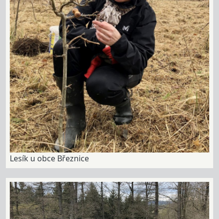
Lesík u obce Březnice