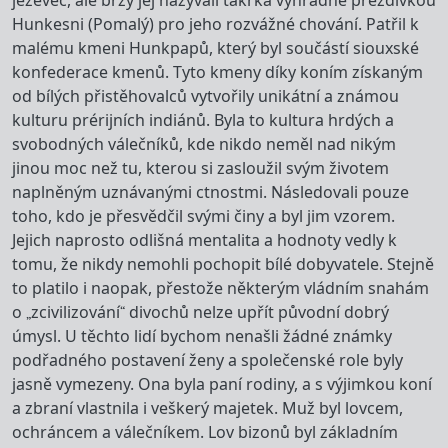
jezevec, ale brzy jej nazývali takřka výhradně přezdívkou
Hunkesni (Pomalý) pro jeho rozvážné chování. Patřil k
malému kmeni Hunkpapů, který byl součástí siouxské
konfederace kmenů. Tyto kmeny díky koním získaným
od bílých přistěhovalců vytvořily unikátní a známou
kulturu prérijních indiánů. Byla to kultura hrdých a
svobodných válečníků, kde nikdo neměl nad nikým
jinou moc než tu, kterou si zasloužil svým životem
naplněným uznávanými ctnostmi. Následovali pouze
toho, kdo je přesvědčil svými činy a byl jim vzorem.
Jejich naprosto odlišná mentalita a hodnoty vedly k
tomu, že nikdy nemohli pochopit bílé dobyvatele. Stejně
to platilo i naopak, přestože některým vládním snahám
o „zcivilizování“ divochů nelze upřít původní dobrý
úmysl. U těchto lidí bychom nenašli žádné známky
podřadného postavení ženy a společenské role byly
jasně vymezeny. Ona byla paní rodiny, a s výjimkou koní
a zbraní vlastnila i veškerý majetek. Muž byl lovcem,
ochráncem a válečníkem. Lov bizonů byl základním