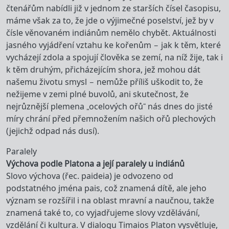
čtenářům nabídli již v jednom ze starších čísel časopisu,
máme však za to, že jde o výjimečné poselství, jež by v
čísle věnovaném indiánům nemělo chybět. Aktuálnosti
jasného vyjádření vztahu ke kořenům – jak k těm, které
vycházejí zdola a spojují člověka se zemí, na níž žije, tak i
k těm druhým, přicházejícím shora, jež mohou dát
našemu životu smysl – nemůže příliš uškodit to, že
nežijeme v zemi plné buvolů, ani skutečnost, že
nejrůznější plemena „ocelových ořů“ nás dnes do jisté
míry chrání před přemnožením našich ořů plechových
(jejichž odpad nás dusí).
Paralely
Výchova podle Platona a její paralely u indiánů
Slovo výchova (řec. paideia) je odvozeno od
podstatného jména pais, což znamená dítě, ale jeho
význam se rozšířil i na oblast mravní a naučnou, takže
znamená také to, co vyjadřujeme slovy vzdělávání,
vzdělání či kultura. V dialogu Timaios Platon vysvětluje,