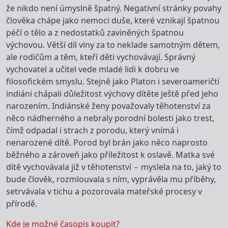
že nikdo není úmyslně špatný. Negativní stránky povahy
člověka chápe jako nemoci duše, které vznikají špatnou
péčí o tělo a z nedostatků zaviněných špatnou
výchovou. Větší díl viny za to neklade samotným dětem,
ale rodičům a těm, kteří děti vychovávají. Správný
vychovatel a učitel vede mladé lidi k dobru ve
filosofickém smyslu. Stejně jako Platon i severoameričtí
indiáni chápali důležitost výchovy dítěte ještě před jeho
narozením. Indiánské ženy považovaly těhotenství za
něco nádherného a nebraly porodní bolesti jako trest,
čímž odpadal i strach z porodu, který vnímá i
nenarozené dítě. Porod byl brán jako něco naprosto
běžného a zároveň jako příležitost k oslavě. Matka své
dítě vychovávala již v těhotenství – myslela na to, jaký to
bude člověk, rozmlouvala s ním, vyprávěla mu příběhy,
setrvávala v tichu a pozorovala mateřské procesy v
přírodě.
Kde je možné časopis koupit?