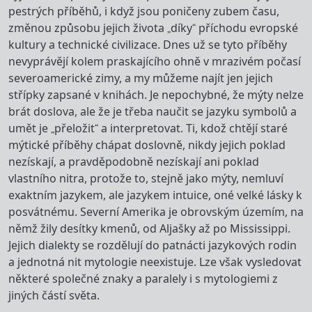
pestrých příběhů, i když jsou poničeny zubem času,
změnou způsobu jejich života „díky“ příchodu evropské
kultury a technické civilizace. Dnes už se tyto příběhy
nevyprávějí kolem praskajícího ohně v mrazivém počasí
severoamerické zimy, a my můžeme najít jen jejich
střípky zapsané v knihách. Je nepochybné, že mýty nelze
brát doslova, ale že je třeba naučit se jazyku symbolů a
umět je „přeložit“ a interpretovat. Ti, kdož chtějí staré
mýtické příběhy chápat doslovně, nikdy jejich poklad
nezískají, a pravděpodobně nezískají ani poklad
vlastního nitra, protože to, stejně jako mýty, nemluví
exaktním jazykem, ale jazykem intuice, oné velké lásky k
posvátnému. Severní Amerika je obrovským územím, na
němž žily desítky kmenů, od Aljašky až po Mississippi.
Jejich dialekty se rozdělují do patnácti jazykových rodin
a jednotná nit mytologie neexistuje. Lze však vysledovat
některé společné znaky a paralely i s mytologiemi z
jiných částí světa.