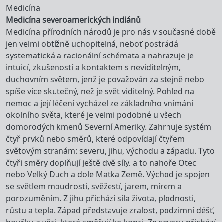
Medicína
Medicína severoamerických indiánů
Medicína přírodních národů je pro nás v současné době
jen velmi obtížně uchopitelná, neboť postrádá
systematická a racionální schémata a nahrazuje je
intuicí, zkušeností a kontaktem s neviditelným,
duchovním světem, jenž je považován za stejně nebo
spíše více skutečný, než je svět viditelný. Pohled na
nemoc a její léčení vycházel ze základního vnímání
okolního světa, které je velmi podobné u všech
domorodých kmenů Severní Ameriky. Zahrnuje systém
čtyř prvků nebo směrů, které odpovídají čtyřem
světovým stranám: severu, jihu, východu a západu. Tyto
čtyři směry doplňují ještě dvě síly, a to nahoře Otec
nebo Velký Duch a dole Matka Země. Východ je spojen
se světlem moudrosti, svěžestí, jarem, mírem a
porozuměním. Z jihu přichází síla života, plodnosti,
růstu a tepla. Západ představuje zralost, podzimní déšť,