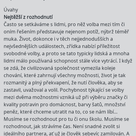
Úvahy
Nejtěžší z rozhodnutí
Často se setkáváme s lidmi, pro něž volba mezi tím či
oním řešením představuje nejenom potíž, nýbrž téměř
muka. Život, dokonce i v těch nejjednodušších a
nejvšednějších událostech, zřídka nabízí příležitost
svobodné volby, a proto se tato typicky lidská a mnoha
lidmi málo používaná schopnost stále více vytrácí. I když
se zdá, že civilizovaná společnost vymezila koleje
chování, které zahrnují všechny možnosti, život je tak
rozmanitý a plný překvapení, že nutí člověka, aby se
zastavil, uvažoval a volil. Pochybnost týkající se volby
mezi dvěma možnostmi vzniká už při výběru značky či
kvality potravin pro domácnost, barvy šatů, množství
peněz, které chceme utratit na to, co se nám líbí...
Musíme se rozhodnout pro tu či onu školu. Musíme se
rozhodnout, jak strávíme čas. Není snadné zvolit si
ideálního partnera, ať už je člověk sebevíc zamilován. A