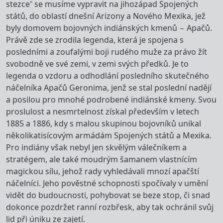
stezce“ se musíme vypravit na jihozápad Spojených
států, do oblastí dnešní Arizony a Nového Mexika, jež
byly domovem bojovných indiánských kmenů – Apačů.
Právě zde se zrodila legenda, která je spojena s
posledními a zoufalými boji rudého muže za právo žít
svobodně ve své zemi, v zemi svých předků. Je to
legenda o vzdoru a odhodlání posledního skutečného
náčelníka Apačů Geronima, jenž se stal poslední nadějí
a posilou pro mnohé podrobené indiánské kmeny. Svou
proslulost a nesmrtelnost získal především v letech
1885 a 1886, kdy s malou skupinou bojovníků unikal
několikatisícovým armádám Spojených států a Mexika.
Pro indiány však nebyl jen skvělým válečníkem a
stratégem, ale také moudrým šamanem vlastnícím
magickou sílu, jehož rady vyhledávali mnozí apačští
náčelníci. Jeho pověstné schopnosti spočívaly v umění
vidět do budoucnosti, pohybovat se beze stop, či snad
dokonce pozdržet ranní rozbřesk, aby tak ochránil svůj
lid při úniku ze zajetí.