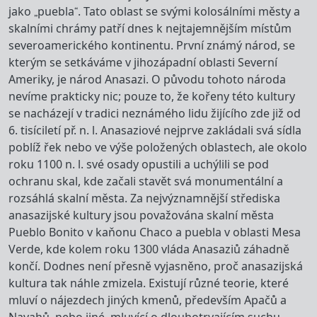
jako „puebla“. Tato oblast se svými kolosálními městy a
skalními chrámy patří dnes k nejtajemnějším místům
severoamerického kontinentu. První známý národ, se
kterým se setkáváme v jihozápadní oblasti Severní
Ameriky, je národ Anasazi. O původu tohoto národa
nevíme prakticky nic; pouze to, že kořeny této kultury
se nacházejí v tradici neznámého lidu žijícího zde již od
6. tisíciletí př. n. l. Anasaziové nejprve zakládali svá sídla
poblíž řek nebo ve výše položených oblastech, ale okolo
roku 1100 n. l. své osady opustili a uchýlili se pod
ochranu skal, kde začali stavět svá monumentální a
rozsáhlá skalní města. Za nejvýznamnější střediska
anasazijské kultury jsou považována skalní města
Pueblo Bonito v kaňonu Chaco a puebla v oblasti Mesa
Verde, kde kolem roku 1300 vláda Anasaziů záhadně
končí. Dodnes není přesně vyjasněno, proč anasazijská
kultura tak náhle zmizela. Existují různé teorie, které
mluví o nájezdech jiných kmenů, především Apačů a