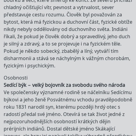
bouřku a věci, které směřují ke konci. Ze severu přichází
chladný očišťující vítr, pevnost a vytrvalost, sever
představuje cestu rozumu. Člověk byl považován za
bytost, která má fyzickou a duchovní část, fyzické obtíže
nikdy nebyly oddělovány od duchovního světa. Indiáni
říkali, že pokud je člověk dobrý a spravedlivý, jeho duch
je silný a zdravý, a to se projevuje i na fyzickém těle.
Pokud je někdo sobecký, zbabělý a líný, vytváří tím
disharmonii a stává se náchylným k vážným chorobám,
fyzickým i psychickým.
Osobnosti
Sedící býk – velký bojovník za svobodu svého národa
Ve společensky významné rodině se náčelníku Sedícímu
býkovi a jeho ženě Posvátnému vchodu pravděpodobně
roku 1831 narodil syn, kterému později hrdý otec s
radostí předal své jméno. Otevírá se tak život jedné z
nejpozoruhodnějších osobností krátkých dějin
prérijních indiánů. Dostal dětské jméno Skákající