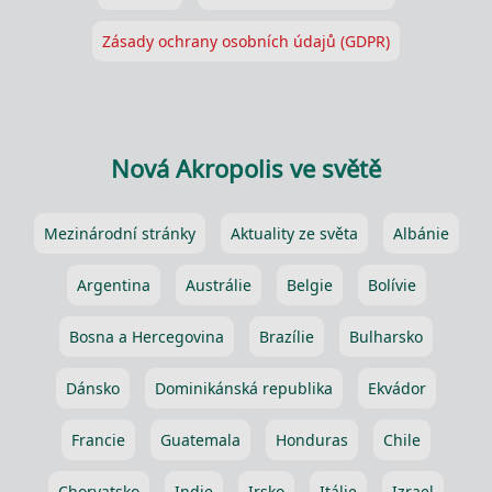
Zásady ochrany osobních údajů (GDPR)
Nová Akropolis ve světě
Mezinárodní stránky
Aktuality ze světa
Albánie
Argentina
Austrálie
Belgie
Bolívie
Bosna a Hercegovina
Brazílie
Bulharsko
Dánsko
Dominikánská republika
Ekvádor
Francie
Guatemala
Honduras
Chile
Chorvatsko
Indie
Irsko
Itálie
Izrael