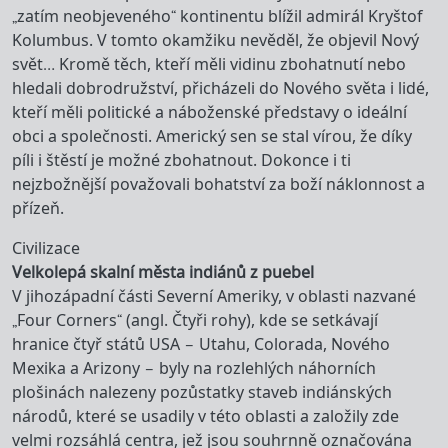
„zatím neobjeveného“ kontinentu blížil admirál Kryštof
Kolumbus. V tomto okamžiku nevěděl, že objevil Nový
svět… Kromě těch, kteří měli vidinu zbohatnutí nebo
hledali dobrodružství, přicházeli do Nového světa i lidé,
kteří měli politické a náboženské představy o ideální
obci a společnosti. Americký sen se stal vírou, že díky
píli i štěstí je možné zbohatnout. Dokonce i ti
nejzbožnější považovali bohatství za boží náklonnost a
přízeň.
Civilizace
Velkolepá skalní města indiánů z puebel
V jihozápadní části Severní Ameriky, v oblasti nazvané
„Four Corners“ (angl. Čtyři rohy), kde se setkávají
hranice čtyř států USA – Utahu, Colorada, Nového
Mexika a Arizony – byly na rozlehlých náhorních
plošinách nalezeny pozůstatky staveb indiánských
národů, které se usadily v této oblasti a založily zde
velmi rozsáhlá centra, jež jsou souhrnně označována