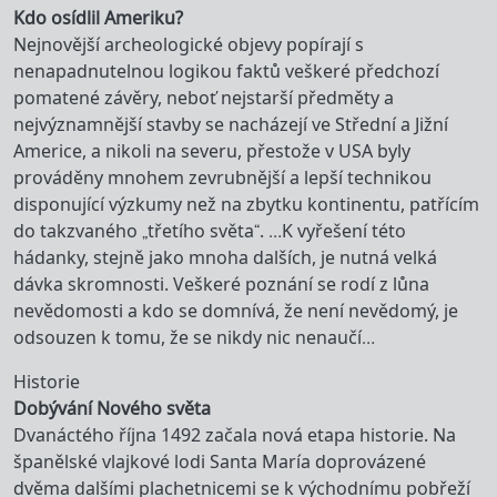
Kdo osídlil Ameriku?
Nejnovější archeologické objevy popírají s
nenapadnutelnou logikou faktů veškeré předchozí
pomatené závěry, neboť nejstarší předměty a
nejvýznamnější stavby se nacházejí ve Střední a Jižní
Americe, a nikoli na severu, přestože v USA byly
prováděny mnohem zevrubnější a lepší technikou
disponující výzkumy než na zbytku kontinentu, patřícím
do takzvaného „třetího světa“. …K vyřešení této
hádanky, stejně jako mnoha dalších, je nutná velká
dávka skromnosti. Veškeré poznání se rodí z lůna
nevědomosti a kdo se domnívá, že není nevědomý, je
odsouzen k tomu, že se nikdy nic nenaučí…
Historie
Dobývání Nového světa
Dvanáctého října 1492 začala nová etapa historie. Na
španělské vlajkové lodi Santa María doprovázené
dvěma dalšími plachetnicemi se k východnímu pobřeží