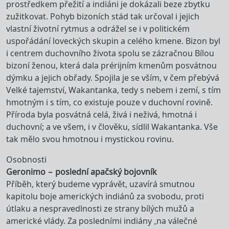
prostředkem přežití a indiáni je dokázali beze zbytku
zužitkovat. Pohyb bizoních stád tak určoval i jejich
vlastní životní rytmus a odrážel se i v politickém
uspořádání loveckých skupin a celého kmene. Bizon byl
i centrem duchovního života spolu se zázračnou Bílou
bizoní ženou, která dala prérijním kmenům posvátnou
dýmku a jejich obřady. Spojila je se vším, v čem přebývá
Velké tajemství, Wakantanka, tedy s nebem i zemí, s tím
hmotným i s tím, co existuje pouze v duchovní rovině.
Příroda byla posvátná celá, živá i neživá, hmotná i
duchovní; a ve všem, i v člověku, sídlil Wakantanka. Vše
tak mělo svou hmotnou i mystickou rovinu.
Osobnosti
Geronimo – poslední apačský bojovník
Příběh, který budeme vyprávět, uzavírá smutnou
kapitolu boje amerických indiánů za svobodu, proti
útlaku a nespravedlnosti ze strany bílých mužů a
americké vlády. Za posledními indiány „na válečné