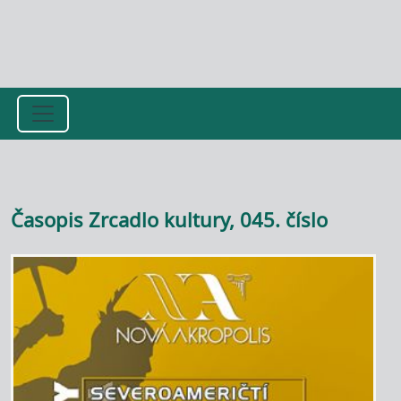
Přejít k hlavnímu obsahu
Časopis Zrcadlo kultury, 045. číslo