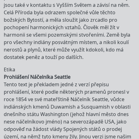
jsou také v kontaktu s Vyšším Světem a závisí na něm.
Celá Příroda byla odrazem společné vůle těchto
božských Bytostí, a měla sloužit jako zrcadlo pro
pochopení harmonických vztahů. Člověk měl žít v
harmonii se všemi pozemskými stvořeními. Země byla
pro všechny indiány posvátným místem, a nikoli koulí
nerostů a plynů, které může využít kdokoli, kdo má
dostatek peněz a touží po dalších.
Etika
Prohlášení Náčelníka Seattle
Tento text je překladem jedné z verzí přepisu
prohlášení, které podle některých pramenů pronesl v
roce 1854 ve své mateřštině Náčelník Seattle, vůdce
indiánských kmenů Duwamish a Susquamish v oblasti
dnešního státu Washington (jehož hlavní město dnes
nese náčelníkovo jméno) na severozápadě USA, jako
odpověď na žádost vlády Spojených států o prodej
území, na němž tyto kmeny žily. Jinou verzi jsme našim