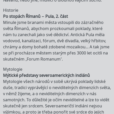
Navahů, nebo jiné, mluvící o dlouhotrvajícím suchu.
Historie
Po stopách Římanů – Pula, 2. část
Minule jsme branami města vstoupili do zázračného
světa Římanů, abychom prozkoumali poklady, které
nám tu zanechali jako své dědictví. Antická Pula měla
vodovod, kanalizaci, fórum, dvě divadla, velký hřbitov,
chrámy a domy bohatě zdobené mozaikou... A tak jsme
se při procházce městem starým přes 3000 let ocitli na
skutečném „Forum Romanum“.
Mytologie
Mýtické představy severoamerických indiánů
Mytologie všech národů v sobě ukrývá poklady lidské
duše, tradici vyprávějící o neviditelných dimenzích světa,
v němž žijeme, a o neviditelných dimenzích v nás
samotných. To důležité je očím neviditelné a lze to vidět
skutečně jen srdcem. Severoameričtí indiáni nejsou
výjimkou, a proto je třeba ponořit své srdce do jejich