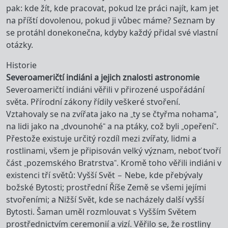
pak: kde žít, kde pracovat, pokud lze práci najít, kam jet
na příští dovolenou, pokud ji vůbec máme? Seznam by
se protáhl donekonečna, kdyby každý přidal své vlastní
otázky.
Historie
Severoameričtí indiáni a jejich znalosti astronomie
Severoameričtí indiáni věřili v přirozené uspořádání
světa. Přírodní zákony řídily veškeré stvoření.
Vztahovaly se na zvířata jako na „ty se čtyřma nohama“,
na lidi jako na „dvounohé“ a na ptáky, což byli „opeření“.
Přestože existuje určitý rozdíl mezi zvířaty, lidmi a
rostlinami, všem je připisován velký význam, neboť tvoří
část „pozemského Bratrstva“. Kromě toho věřili indiáni v
existenci tří světů: Vyšší Svět – Nebe, kde přebývaly
božské Bytosti; prostřední Říše Země se všemi jejími
stvořeními; a Nižší Svět, kde se nacházely další vyšší
Bytosti. Šaman uměl rozmlouvat s Vyšším Světem
prostřednictvím ceremonií a vizí. Věřilo se, že rostliny