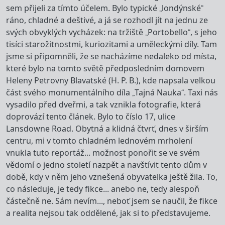
sem přijeli za tímto účelem. Bylo typické „londýnské“
ráno, chladné a deštivé, a já se rozhodl jít na jednu ze
svých obvyklých vycházek: na tržiště „Portobello“, s jeho
tisíci starožitnostmi, kuriozitami a uměleckými díly. Tam
jsme si připomněli, že se nacházíme nedaleko od místa,
které bylo na tomto světě předposledním domovem
Heleny Petrovny Blavatské (H. P. B.), kde napsala velkou
část svého monumentálního díla „Tajná Nauka“. Taxi nás
vysadilo před dveřmi, a tak vznikla fotografie, která
doprovází tento článek. Bylo to číslo 17, ulice
Lansdowne Road. Obytná a klidná čtvrť, dnes v širším
centru, mi v tomto chladném lednovém mrholení
vnukla tuto reportáž... možnost ponořit se ve svém
vědomí o jedno století nazpět a navštívit tento dům v
době, kdy v něm jeho vznešená obyvatelka ještě žila. To,
co následuje, je tedy fikce... anebo ne, tedy alespoň
částečně ne. Sám nevím..., neboť jsem se naučil, že fikce
a realita nejsou tak oddělené, jak si to představujeme.