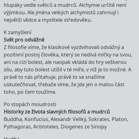
hlupáky vedle světců a mudrců. Alchymie určitě není
výjimkou. Ale jména velkých alchymistů zahrnují i
největší vědce a myslitele středověku.
K zamyšlení
Svět pro odvážné
Z filosofie víme, že klasikové vyzdvihovali odvážný a
pozitivní postoj člověka, který se nedívá mlčky na svou,
ani na cizí bolest, ale naopak vkládá do hry veškerou
sílu, aby tuto bolest utišil v té míře, v níž je to možné. A
právě to nás přitahuje, právě to se snažíme
uskutečňovat, třebaže víme, že jde jen o malou část
toho, po čem toužíme.
Po stopách moudrosti
Historky ze života slavných filosofů a mudrců
Buddha, Konfucius, Alexandr Veliký, Sokrates, Platon,
Pythagoras, Aristoteles, Diogenes ze Sinopy