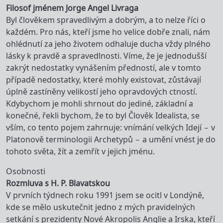
Filosof jménem Jorge Angel Livraga
Byl člověkem spravedlivým a dobrým, a to nelze říci o
každém. Pro nás, kteří jsme ho velice dobře znali, nám
ohlédnutí za jeho životem odhaluje ducha vždy plného
lásky k pravdě a spravedlnosti. Víme, že je jednodušší
zakrýt nedostatky vynášením předností, ale v tomto
případě nedostatky, které mohly existovat, zůstávají
úplně zastíněny velikostí jeho opravdových ctností.
Kdybychom je mohli shrnout do jediné, základní a
konečné, řekli bychom, že to byl Člověk Idealista, se
vším, co tento pojem zahrnuje: vnímání velkých Idejí – v
Platonově terminologii Archetypů – a umění vnést je do
tohoto světa, žít a zemřít v jejich jménu.
Osobnosti
Rozmluva s H. P. Blavatskou
V prvních týdnech roku 1991 jsem se ocitl v Londýně,
kde se mělo uskutečnit jedno z mých pravidelných
setkání s prezidenty Nové Akropolis Anglie a Irska, kteří