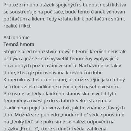
Protože mnoho otázek spojených s budoucností lidstva
se soustřeďuje na počítače, bude tento článek věnován
počítačům a lidem. Tedy vztahu lidí k počítačům: snům,
realitě i fikci.
Astronomie
Temná hmota
Stojíme před množstvím nových teorií, kterých neustále
přibývá a jež se snaží vysvětlit fenomény vyplývající z
novodobých pozorování vesmíru. Nacházíme se tak v
době, která je přirovnávána k revoluční době
Koperníkova heliocentrismu, protože stejně jako tehdy
se i dnes zcela radikálně mění pojetí našeho vesmíru.
Pokusme se tedy z laického stanoviska osvětlit tyto
fenomény a uvést je do vztahu k velmi starému a
tradičnímu pojetí univerza tak, jak ho známe z dávných
dob. Možná se z pohledu „moderního“ vědce pouštíme
na „tenký led“, ale pokusíme se nalézt odpovědi na
otázky „Proč…?“, které si dnešní věda, zahlcená