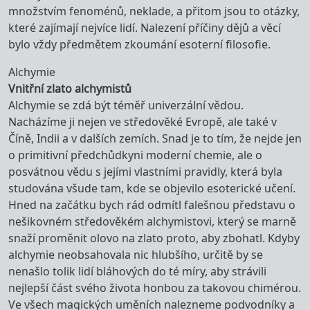
množstvím fenoménů, neklade, a přitom jsou to otázky,
které zajímají nejvíce lidí. Nalezení příčiny dějů a věcí
bylo vždy předmětem zkoumání esoterní filosofie.
Alchymie
Vnitřní zlato alchymistů
Alchymie se zdá být téměř univerzální vědou.
Nacházíme ji nejen ve středověké Evropě, ale také v
Číně, Indii a v dalších zemích. Snad je to tím, že nejde jen
o primitivní předchůdkyni moderní chemie, ale o
posvátnou vědu s jejími vlastními pravidly, která byla
studována všude tam, kde se objevilo esoterické učení.
Hned na začátku bych rád odmítl falešnou představu o
nešikovném středověkém alchymistovi, který se marně
snaží proměnit olovo na zlato proto, aby zbohatl. Kdyby
alchymie neobsahovala nic hlubšího, určitě by se
nenašlo tolik lidí bláhových do té míry, aby strávili
nejlepší část svého života honbou za takovou chimérou.
Ve všech magických uměních nalezneme podvodníky a