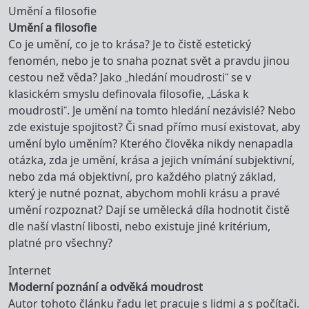
Umění a filosofie
Umění a filosofie
Co je umění, co je to krása? Je to čistě estetický
fenomén, nebo je to snaha poznat svět a pravdu jinou
cestou než věda? Jako „hledání moudrosti“ se v
klasickém smyslu definovala filosofie, „Láska k
moudrosti“. Je umění na tomto hledání nezávislé? Nebo
zde existuje spojitost? Či snad přímo musí existovat, aby
umění bylo uměním? Kterého člověka nikdy nenapadla
otázka, zda je umění, krása a jejich vnímání subjektivní,
nebo zda má objektivní, pro každého platný základ,
který je nutné poznat, abychom mohli krásu a pravé
umění rozpoznat? Dají se umělecká díla hodnotit čistě
dle naší vlastní libosti, nebo existuje jiné kritérium,
platné pro všechny?
Internet
Moderní poznání a odvěká moudrost
Autor tohoto článku řadu let pracuje s lidmi a s počítači.