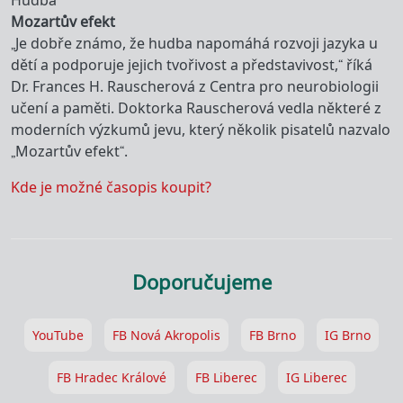
Hudba
Mozartův efekt
„Je dobře známo, že hudba napomáhá rozvoji jazyka u
dětí a podporuje jejich tvořivost a představivost,“ říká
Dr. Frances H. Rauscherová z Centra pro neurobiologii
učení a paměti. Doktorka Rauscherová vedla některé z
moderních výzkumů jevu, který několik pisatelů nazvalo
„Mozartův efekt“.
Kde je možné časopis koupit?
Doporučujeme
YouTube
FB Nová Akropolis
FB Brno
IG Brno
FB Hradec Králové
FB Liberec
IG Liberec