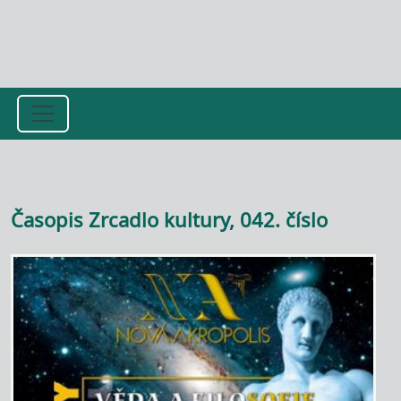
Přejít k hlavnímu obsahu
Časopis Zrcadlo kultury, 042. číslo