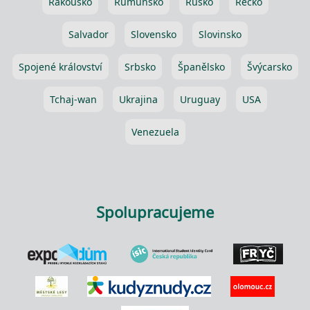
Rakousko
Rumunsko
Rusko
Řecko
Salvador
Slovensko
Slovinsko
Spojené království
Srbsko
Španělsko
Švýcarsko
Tchaj-wan
Ukrajina
Uruguay
USA
Venezuela
Spolupracujeme