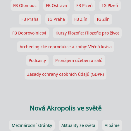
FB Olomouc
FB Ostrava
FB Plzeň
IG Plzeň
FB Praha
IG Praha
FB Zlín
IG Zlín
FB Dobrovolnictví
Kurzy filozofie: Filozofie pro život
Archeologické reprodukce a knihy: Věčná krása
Podcasty
Pronájem učeben a sálů
Zásady ochrany osobních údajů (GDPR)
Nová Akropolis ve světě
Mezinárodní stránky
Aktuality ze světa
Albánie