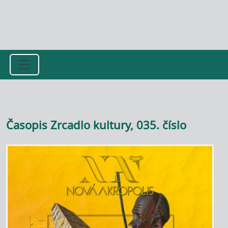
Přejít k hlavnímu obsahu
Časopis Zrcadlo kultury, 035. číslo