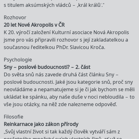
s titulem aksúmských vládců – ,král králů‘.“
Rozhovor
20 let Nové Akropolis v ČR
K 20. výročí založení Kulturní asociace Nová Akropolis
jsme pro vás připravili rozhovor s její zakladatelkou a
současnou ředitelkou PhDr. Slavicou Kroča.
Psychologie
Sny – poslové budoucnosti? – 2. část
Do světa snů nás zavede druhá část článku Sny –
poslové budoucnosti. Jaké jsou kategorie snů, proč sny
neovládáme a nepamatujeme si je či jak bychom se měli
ukládat ke spánku, aby naše duše v noci nebloudila – to
vše jsou otázky, na něž zde nalezneme odpověď.
Filosofie
Reinkarnace jako zákon přírody
„Svůj vlastní život si tak každý člověk vytváří sám z