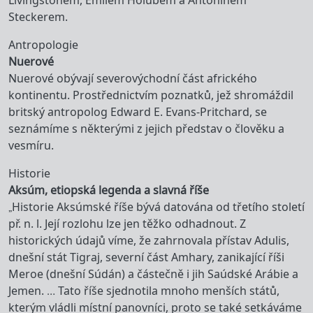
Livingstonem, Emilem Holubem a Antonínem
Steckerem.
Antropologie
Nuerové
Nuerové obývají severovýchodní část afrického
kontinentu. Prostřednictvím poznatků, jež shromáždil
britský antropolog Edward E. Evans-Pritchard, se
seznámíme s některými z jejich představ o člověku a
vesmíru.
Historie
Aksúm, etiopská legenda a slavná říše
„Historie Aksúmské říše bývá datována od třetího století
př. n. l. Její rozlohu lze jen těžko odhadnout. Z
historických údajů víme, že zahrnovala přístav Adulis,
dnešní stát Tigraj, severní část Amhary, zanikající říši
Meroe (dnešní Súdán) a částečně i jih Saúdské Arábie a
Jemen. … Tato říše sjednotila mnoho menších států,
kterým vládli místní panovníci, proto se také setkáváme