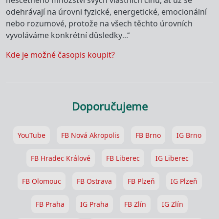
nesčetného množství svých vlastních činů, ať už se
odehrávají na úrovni fyzické, energetické, emocionální
nebo rozumové, protože na všech těchto úrovních
vyvoláváme konkrétní důsledky…“
Kde je možné časopis koupit?
Doporučujeme
YouTube
FB Nová Akropolis
FB Brno
IG Brno
FB Hradec Králové
FB Liberec
IG Liberec
FB Olomouc
FB Ostrava
FB Plzeň
IG Plzeň
FB Praha
IG Praha
FB Zlín
IG Zlín