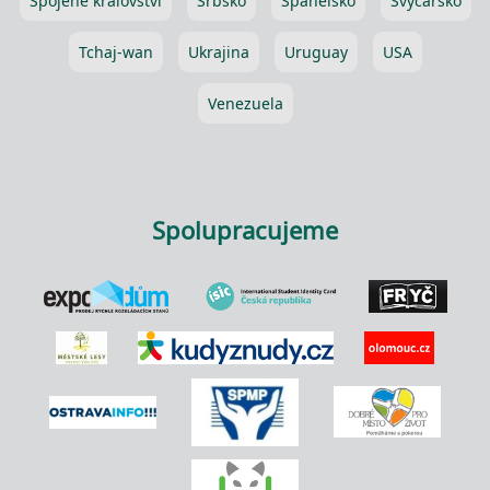
Spojené království
Srbsko
Španělsko
Švýcarsko
Tchaj-wan
Ukrajina
Uruguay
USA
Venezuela
Spolupracujeme