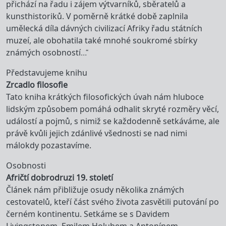
přichází na řadu i zájem výtvarníků, sběratelů a
kunsthistoriků. V poměrně krátké době zaplnila
umělecká díla dávných civilizací Afriky řadu státních
muzeí, ale obohatila také mnohé soukromé sbírky
známých osobností…“
Představujeme knihu
Zrcadlo filosofie
Tato kniha krátkých filosofických úvah nám hluboce
lidským způsobem pomáhá odhalit skryté rozměry věcí,
událostí a pojmů, s nimiž se každodenně setkáváme, ale
právě kvůli jejich zdánlivé všednosti se nad nimi
málokdy pozastavíme.
Osobnosti
Afričtí dobrodruzi 19. století
Článek nám přibližuje osudy několika známých
cestovatelů, kteří část svého života zasvětili putování po
černém kontinentu. Setkáme se s Davidem