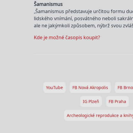
Šamanismus
„Šamanismus představuje určitou formu duc
lidského vnímání, posvátného neboli sakrá
ale ne jakýmkoli způsobem, nýbrž svou zvláš
Kde je možné časopis koupit?
YouTube
FB Nová Akropolis
FB Brno
IG Plzeň
FB Praha
Archeologické reprodukce a knih