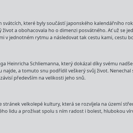
svátcích, které byly součástí japonského kalendářního roku
život a obohacovala ho o dimenzi posvátného. Ať už se jedn
emi v jednotném rytmu a následovat tak cestu kami, cestu b
 Heinricha Schliemanna, který dokázal díky svému nadšení
óju najde, a tomuto snu podřídil veškerý svůj život. Nenecha
závisí především na velikosti jeho snů.
e stránek velkolepé kultury, která se rozvíjela na území s
 lidu a prožívat spolu s ním radost i bolest, hlubokou víru