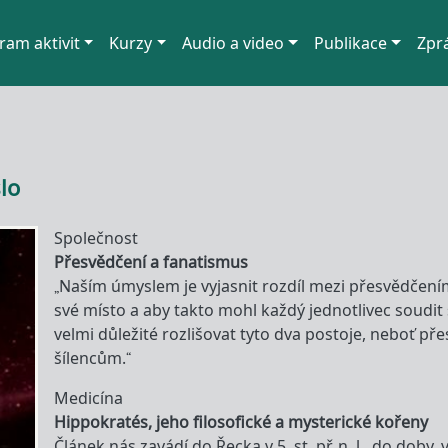
ram aktivit
Kurzy
Audio a video
Publikace
Zpr
lo
Společnost
Přesvědčení a fanatismus
„Naším úmyslem je vyjasnit rozdíl mezi přesvědčení
své místo a aby takto mohl každý jednotlivec soudit s
velmi důležité rozlišovat tyto dva postoje, neboť př
šílencům.“
Medicína
Hippokratés, jeho filosofické a mysterické kořeny
Článek nás zavádí do Řecka v 5. st. př. n. l., do doby