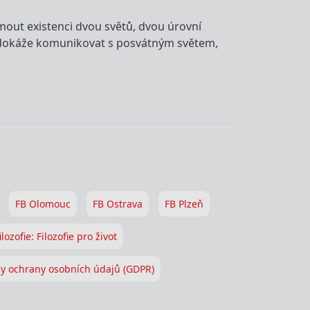
out existenci dvou světů, dvou úrovní
o dokáže komunikovat s posvátným světem,
FB Olomouc
FB Ostrava
FB Plzeň
ilozofie: Filozofie pro život
y ochrany osobních údajů (GDPR)