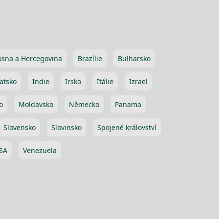
osna a Hercegovina
Brazílie
Bulharsko
atsko
Indie
Irsko
Itálie
Izrael
o
Moldavsko
Německo
Panama
Slovensko
Slovinsko
Spojené království
SA
Venezuela