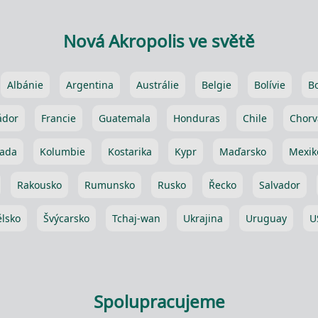
Nová Akropolis ve světě
Albánie
Argentina
Austrálie
Belgie
Bolívie
B
ádor
Francie
Guatemala
Honduras
Chile
Chorv
ada
Kolumbie
Kostarika
Kypr
Maďarsko
Mexik
Rakousko
Rumunsko
Rusko
Řecko
Salvador
lsko
Švýcarsko
Tchaj-wan
Ukrajina
Uruguay
U
Spolupracujeme