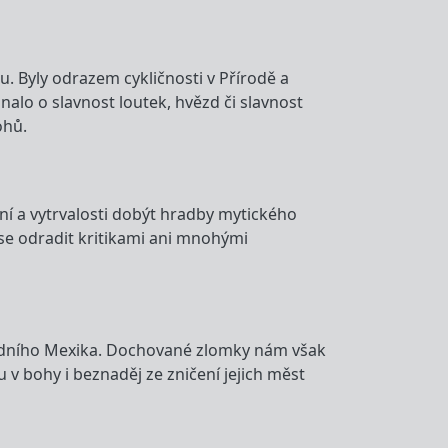
. Byly odrazem cykličnosti v Přírodě a
alo o slavnost loutek, hvězd či slavnost
ohů.
 a vytrvalosti dobýt hradby mytického
l se odradit kritikami ani mnohými
tředního Mexika. Dochované zlomky nám však
 v bohy i beznaděj ze zničení jejich měst