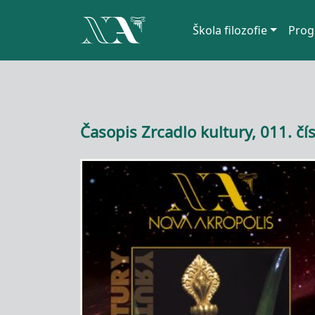
Hlavní navigace
Škola filozofie
Prog
Přejít k hlavnímu obsahu
Časopis Zrcadlo kultury, 011. čís