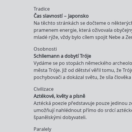
Tradice
Čas slavností – Japonsko
Na těchto stránkách se dočteme o některých 
pramenem energie, která oživovala obyčejný 
mladé rýže, vždy bylo cílem spojit Nebe a Z
Osobnosti
Schliemann a dobytí Tróje
Vydáme se po stopách německého archeologa
města Tróje. Již od dětství věřil tomu, že Tr
pochybovači a dokázal světu, že síla člověka 
Civilizace
Aztékové, květy a písně
Aztécká poezie představuje pouze jedinou z
umožňují nahlédnout přímo do srdcí aztéckého
španělskými dobyvateli.
Paralely