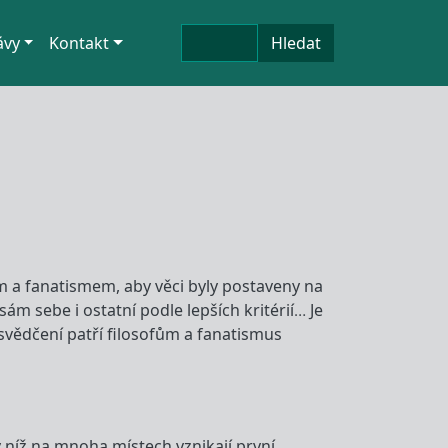
Hledat
ávy
Kontakt
Hledat
m a fanatismem, aby věci byly postaveny na
ám sebe i ostatní podle lepších kritérií… Je
esvědčení patří filosofům a fanatismus
, v níž na mnoha místech vznikají první