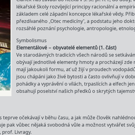
lékařské školy rozvíjející principy racionální a empir
základem celé západní koncepce lékařské vědy. Při
přezdívaného „Otec medicíny“, a podstatu jeho dokt
rozsáhlé poznání psychologie, antropologie, etnologi
Symbolismus
Elementálové – obyvatelé elementů (1. část)
Ve starodávných tradicích všech národů se setkáváme
obývají jednotlivé elementy hmoty a procházejí zde na
mají jakoukoli formu, ať už žijí v proudech vodopád
jsou chápáni jako živé bytosti a často ovlivňují v do
pohádky a vyprávění o vílách, trpaslících a elfech j
obsahují poselství našich předků o skrytých tajemst
ás teprve očekávají v běhu času, a jak může člověk nahléd
je pak vůbec nějaká svobodná vůle a možnost vytvářet svůj
prof. Livragy.