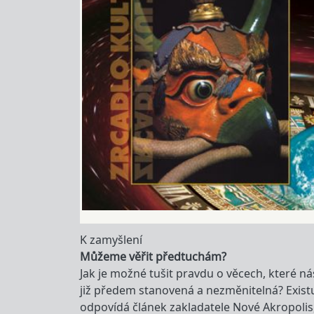
K zamyšlení
Můžeme věřit předtuchám?
Jak je možné tušit pravdu o věcech, které n
již předem stanovená a nezměnitelná? Existu
odpovídá článek zakladatele Nové Akropolis, 