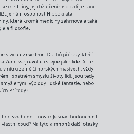
ické medicíny, jejichž učení se později stane
bližuje nám osobnost Hippokrata,
ríny, která kromě medicíny zahrnovala také
e a filosofie.
 s vírou v existenci Duchů přírody, kteří
 Zemi svoji evoluci stejně jako lidé. Ať už
ů, v nitru země či horských masivech, vždy
brém i špatném smyslu životy lidí. Jsou tedy
en smyšlenými výplody lidské fantazie, nebo
vích Přírody?
nout do své budoucnosti? Je snad budoucnost
 vlastní osud? Na tyto a mnohé další otázky