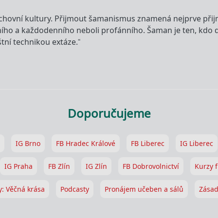
hovní kultury. Přijmout šamanismus znamená nejprve přijm
lního a každodenního neboli profánního. Šaman je ten, kd
tní technikou extáze.“
Doporučujeme
IG Brno
FB Hradec Králové
FB Liberec
IG Liberec
IG Praha
FB Zlín
IG Zlín
FB Dobrovolnictví
Kurzy f
y: Věčná krása
Podcasty
Pronájem učeben a sálů
Zásad