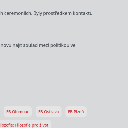
ých ceremoniích. Byly prostředkem kontaktu
znovu najít soulad mezi politikou ve
FB Olomouc
FB Ostrava
FB Plzeň
ilozofie: Filozofie pro život