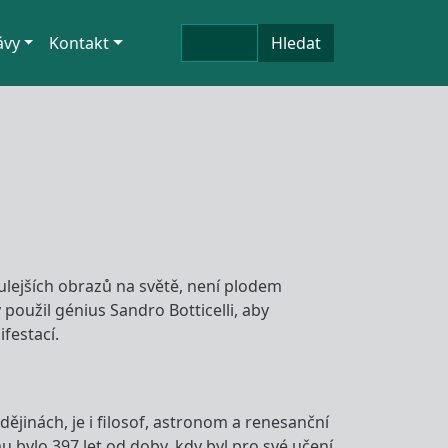
Hledat
ávy
Kontakt
Hledat
ulejších obrazů na světě, není plodem
ý použil génius Sandro Botticelli, aby
festací.
dějinách, je i filosof, astronom a renesanční
 bylo 397 let od doby, kdy byl pro své učení