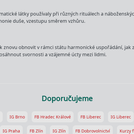
omatické látky používaly při různých rituálech a nábožensk
armonie duše, vzestupu směrem vzhůru.
 jak znovu obnovit v rámci státu harmonické uspořádání, jak 
dosáhnout svornosti a vzájemné úcty mezi lidmi.
Doporučujeme
IG Brno
FB Hradec Králové
FB Liberec
IG Liberec
IG Praha
FB Zlín
IG Zlín
FB Dobrovolnictví
Kurzy f