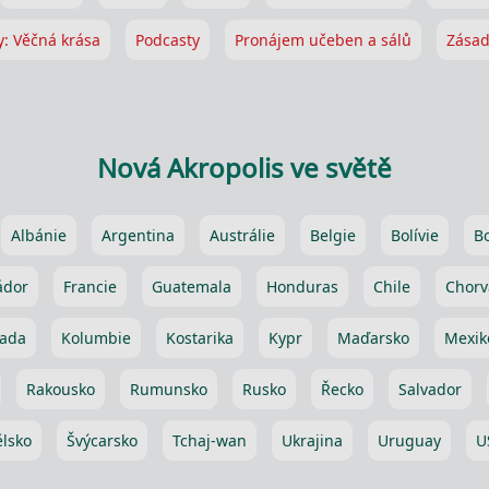
y: Věčná krása
Podcasty
Pronájem učeben a sálů
Zásad
Nová Akropolis ve světě
Albánie
Argentina
Austrálie
Belgie
Bolívie
B
ádor
Francie
Guatemala
Honduras
Chile
Chorv
ada
Kolumbie
Kostarika
Kypr
Maďarsko
Mexik
Rakousko
Rumunsko
Rusko
Řecko
Salvador
lsko
Švýcarsko
Tchaj-wan
Ukrajina
Uruguay
U