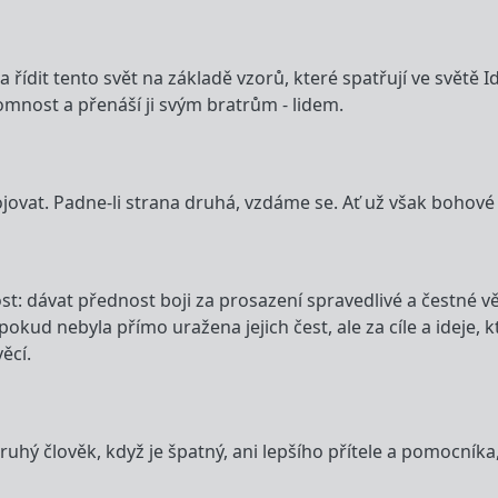
 řídit tento svět na základě vzorů, které spatřují ve světě I
mnost a přenáší ji svým bratrům - lidem.
bojovat. Padne-li strana druhá, vzdáme se. Ať už však bohov
t: dávat přednost boji za prosazení spravedlivé a čestné věc
okud nebyla přímo uražena jejich čest, ale za cíle a ideje, 
ěcí.
druhý člověk, když je špatný, ani lepšího přítele a pomocníka