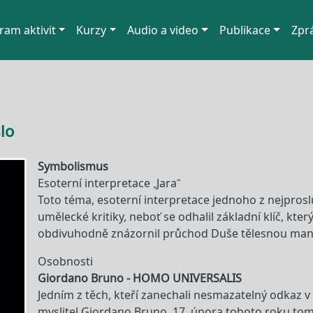
ram aktivit
Kurzy
Audio a video
Publikace
Zpr
lo
Symbolismus
Esoterní interpretace „Jara“
Toto téma, esoterní interpretace jednoho z nejprosl
umělecké kritiky, neboť se odhalil základní klíč, kter
obdivuhodně znázornil průchod Duše tělesnou mani
Osobnosti
Giordano Bruno - HOMO UNIVERSALIS
Jedním z těch, kteří zanechali nesmazatelný odkaz v 
myslitel Giordano Bruno. 17. února tohoto roku tomu