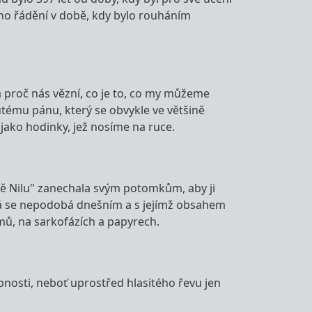
ního řádění v době, kdy bylo rouháním
 proč nás vězní, co je to, co my můžeme
utému pánu, který se obvykle ve většině
ako hodinky, jež nosíme na ruce.
ě Nilu" zanechala svým potomkům, aby ji
terá se nepodobá dnešním a s jejímž obsahem
ů, na sarkofázích a papyrech.
sobnosti, neboť uprostřed hlasitého řevu jen