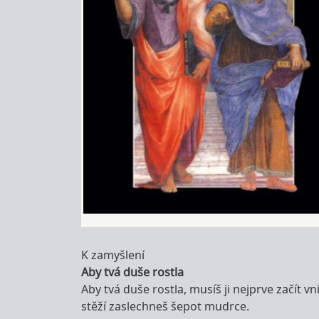
K zamyšlení
Aby tvá duše rostla
Aby tvá duše rostla, musíš ji nejprve začít v
stěží zaslechneš šepot mudrce.