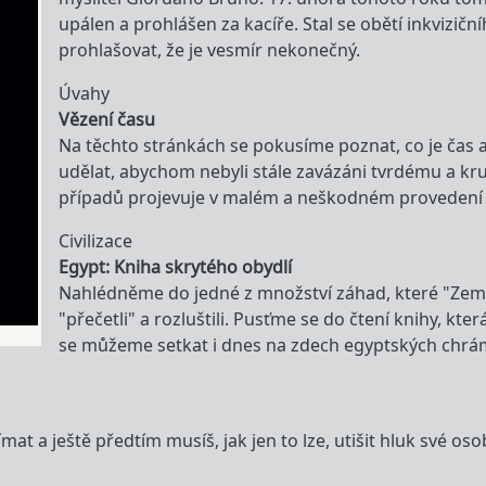
upálen a prohlášen za kacíře. Stal se obětí inkvizič
prohlašovat, že je vesmír nekonečný.
Úvahy
Vězení času
Na těchto stránkách se pokusíme poznat, co je čas a
udělat, abychom nebyli stále zavázáni tvrdému a kr
případů projevuje v malém a neškodném provedení j
Civilizace
Egypt: Kniha skrytého obydlí
Nahlédněme do jedné z množství záhad, které "Zem
"přečetli" a rozluštili. Pusťme se do čtení knihy, k
se můžeme setkat i dnes na zdech egyptských chrám
nímat a ještě předtím musíš, jak jen to lze, utišit hluk své o