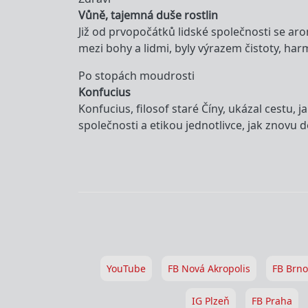
Vůně, tajemná duše rostlin
Již od prvopočátků lidské společnosti se ar
mezi bohy a lidmi, byly výrazem čistoty, h
Po stopách moudrosti
Konfucius
Konfucius, filosof staré Číny, ukázal cestu,
společnosti a etikou jednotlivce, jak znovu 
YouTube
FB Nová Akropolis
FB Brno
IG Plzeň
FB Praha