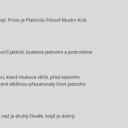
dejí. Proto je Platónův Filosof-Mudrc-Král
é určí jakkoli, budeme jednotni a podrobíme
i, které hluboce věřili, před vlastním
které většinou přesahovaly život jednoho
, než je druhý člověk, když je dobrý.