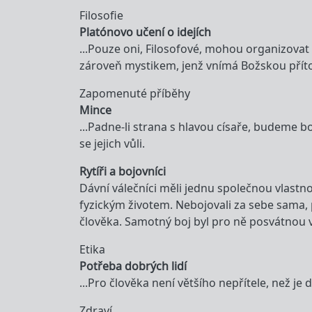
Filosofie
Platónovo učení o idejích
...Pouze oni, Filosofové, mohou organizovat a
zároveň mystikem, jenž vnímá Božskou příto
Zapomenuté příběhy
Mince
...Padne-li strana s hlavou císaře, budeme 
se jejich vůli.
Rytíři a bojovníci
Dávní válečníci měli jednu společnou vlastnos
fyzickým životem. Nebojovali za sebe sama, p
člověka. Samotný boj byl pro ně posvátnou v
Etika
Potřeba dobrých lidí
...Pro člověka není většího nepřítele, než je 
Zdraví