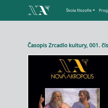
Hlavní navigace
Škola filozofie
Prog
Přejít k hlavnímu obsahu
Časopis Zrcadlo kultury, 001. čís