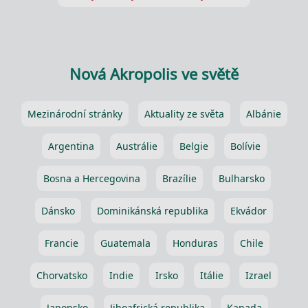
Nová Akropolis ve světě
Mezinárodní stránky
Aktuality ze světa
Albánie
Argentina
Austrálie
Belgie
Bolívie
Bosna a Hercegovina
Brazílie
Bulharsko
Dánsko
Dominikánská republika
Ekvádor
Francie
Guatemala
Honduras
Chile
Chorvatsko
Indie
Irsko
Itálie
Izrael
Japonsko
Jihoafrická republika
Kanada