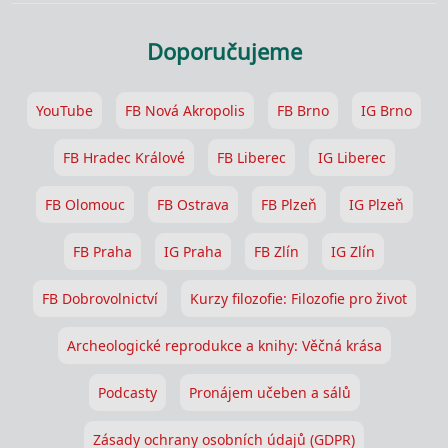
Doporučujeme
YouTube
FB Nová Akropolis
FB Brno
IG Brno
FB Hradec Králové
FB Liberec
IG Liberec
FB Olomouc
FB Ostrava
FB Plzeň
IG Plzeň
FB Praha
IG Praha
FB Zlín
IG Zlín
FB Dobrovolnictví
Kurzy filozofie: Filozofie pro život
Archeologické reprodukce a knihy: Věčná krása
Podcasty
Pronájem učeben a sálů
Zásady ochrany osobních údajů (GDPR)