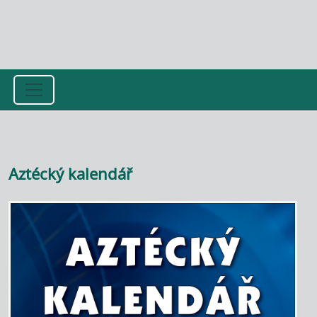
Přejít k hlavnímu obsahu
Aztécký kalendář