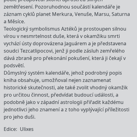
zemětřesení. Pozoruhodnou součástí kalendáře je
záznam cyklů planet Merkura, Venuše, Marsu, Saturna
a Měsíce.
Teologický symbolismus Aztéků je prostoupen silnou
vírou v nesmrtelnost duše, která v okamžiku smrti
vychází ústy doprovázena Jaguárem a je představena
soudci Tezcatlipocovi, jenž ji podle zásluh zemřelého
dává zbraně pro překonání pokušení, která ji čekají v
podsvětí.
Důmyslný systém kalendáře, jehož podrobný popis
kniha obsahuje, umožňoval nejen zaznamenat
historické skutečnosti, ale také zvolit vhodný okamžik
pro určitou činnost, předvídat budoucí události, a
podobně jako v západní astrologii přiřadit každému
jednotlivci jeho znamení a z toho vyplývající příležitosti
pro jeho duši.
Edice
Ulixes