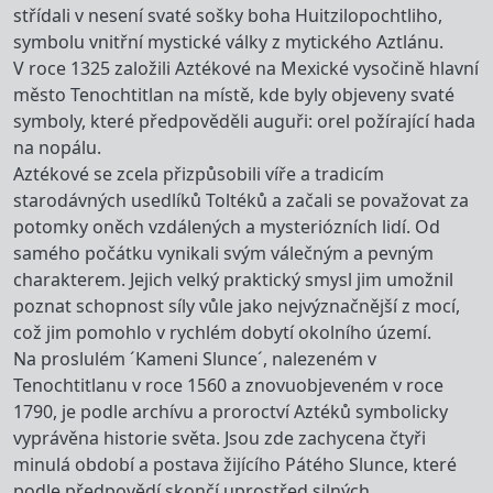
střídali v nesení svaté sošky boha Huitzilopochtliho,
symbolu vnitřní mystické války z mytického Aztlánu.
V roce 1325 založili Aztékové na Mexické vysočině hlavní
město Tenochtitlan na místě, kde byly objeveny svaté
symboly, které předpověděli auguři: orel požírající hada
na nopálu.
Aztékové se zcela přizpůsobili víře a tradicím
starodávných usedlíků Toltéků a začali se považovat za
potomky oněch vzdálených a mysteriózních lidí. Od
samého počátku vynikali svým válečným a pevným
charakterem. Jejich velký praktický smysl jim umožnil
poznat schopnost síly vůle jako nejvýznačnější z mocí,
což jim pomohlo v rychlém dobytí okolního území.
Na proslulém ´Kameni Slunce´, nalezeném v
Tenochtitlanu v roce 1560 a znovuobjeveném v roce
1790, je podle archívu a proroctví Aztéků symbolicky
vyprávěna historie světa. Jsou zde zachycena čtyři
minulá období a postava žijícího Pátého Slunce, které
podle předpovědí skončí uprostřed silných