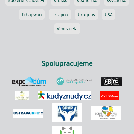
Spojené království
Srbsko
Španělsko
Švýcarsko
Tchaj-wan
Ukrajina
Uruguay
USA
Venezuela
Spolupracujeme