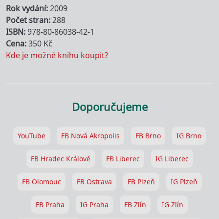
Rok vydání
2009
Počet stran
288
ISBN
978-80-86038-42-1
Cena
350 Kč
Kde je možné knihu koupit?
Doporučujeme
YouTube
FB Nová Akropolis
FB Brno
IG Brno
FB Hradec Králové
FB Liberec
IG Liberec
FB Olomouc
FB Ostrava
FB Plzeň
IG Plzeň
FB Praha
IG Praha
FB Zlín
IG Zlín