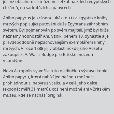
jejímž obsahem se můžeme setkat na zdech egyptských
chrámů, na sarkofázích a papyrech.
Aniho papyrus je krásnou ukázkou tzv. egyptské knihy
mrtvých popisující putování duše Egypťana záhrobním
světem. Byl pojmenován po svém majiteli, jímž byl blíže
neznámý hodnostář Ani. Vznikl během 19. dynastie a je
pravděpodobně nejzachovalejším exemplářem knihy
mrtvých. V roce 1888 jej v oblasti někdejšího Vesetu
zakoupil E. A. Wallis Budge pro Britské muzeum
v Londýně.
Nová Akropolis vytvořila tuto ojedinělou výstavu kopie
Aniho papyru, která nabízí jedinečnou možnost
prohlédnout si papyrus vcelku a v celé jeho délce
(exponát měří 31 metrů), což není možné ani v Britském
muzeu, kde se nachází originál.