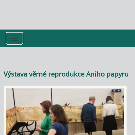
Přejít k hlavnímu obsahu
Výstava věrné reprodukce Aniho papyru
Image