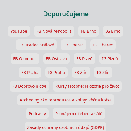
Doporučujeme
YouTube
FB Nová Akropolis
FB Brno
IG Brno
FB Hradec Králové
FB Liberec
IG Liberec
FB Olomouc
FB Ostrava
FB Plzeň
IG Plzeň
FB Praha
IG Praha
FB Zlín
IG Zlín
FB Dobrovolnictví
Kurzy filozofie: Filozofie pro život
Archeologické reprodukce a knihy: Věčná krása
Podcasty
Pronájem učeben a sálů
Zásady ochrany osobních údajů (GDPR)