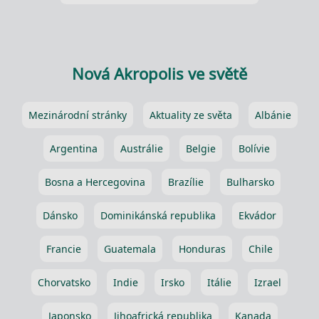
Nová Akropolis ve světě
Mezinárodní stránky
Aktuality ze světa
Albánie
Argentina
Austrálie
Belgie
Bolívie
Bosna a Hercegovina
Brazílie
Bulharsko
Dánsko
Dominikánská republika
Ekvádor
Francie
Guatemala
Honduras
Chile
Chorvatsko
Indie
Irsko
Itálie
Izrael
Japonsko
Jihoafrická republika
Kanada